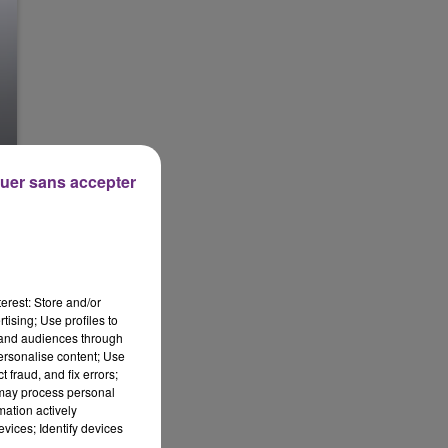
uer sans accepter
erest: Store and/or
tising; Use profiles to
tand audiences through
personalise content; Use
 fraud, and fix errors;
 may process personal
mation actively
vices; Identify devices