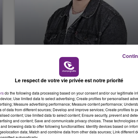
Contin
GREG
Le respect de votre vie privée est notre priorité
ers
do the following data processing based on your consent and/or our legitimate int
device; Use limited data to select advertising; Create profiles for personalised adver
vertising; Measure advertising performance; Measure content performance; Unders
ns of data from different sources; Develop and improve services; Create profiles to 
alised content; Use limited data to select content; Ensure security, prevent and detect
ertising and content; Save and communicate privacy choices. These technologies
and browsing data to offer following functionalities: Identify devices based on infor
eolocation data; Match and combine data from other data sources; Link different de
nsmitted automatically.