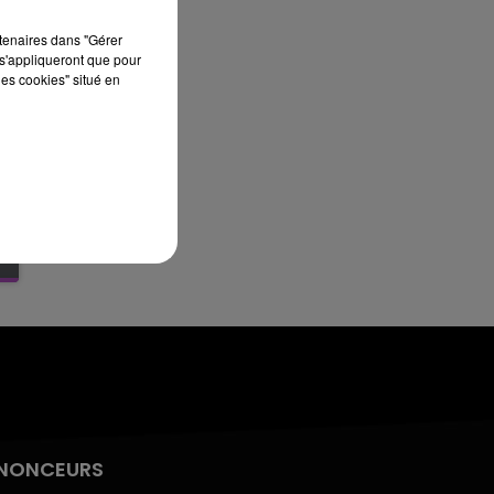
11h00 - 16h00
LE WEEK-END CHAMPAGNE FM
rtenaires dans "Gérer
s'appliqueront que pour
les cookies" situé en
NONCEURS