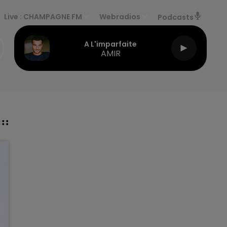
Live :
CHAMPAGNE FM
Webradios
Podcasts
A L'imparfaite
AMIR