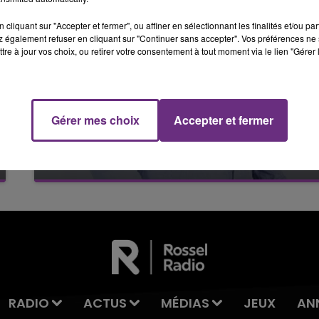
7h00 - 11h00
BEST OF
cliquant sur "Accepter et fermer", ou affiner en sélectionnant les finalités et/ou pa
 également refuser en cliquant sur "Continuer sans accepter". Vos préférences ne 
tre à jour vos choix, ou retirer votre consentement à tout moment via le lien "Gérer 
Gérer mes choix
Accepter et fermer
RUBEN
RADIO
ACTUS
MÉDIAS
JEUX
AN