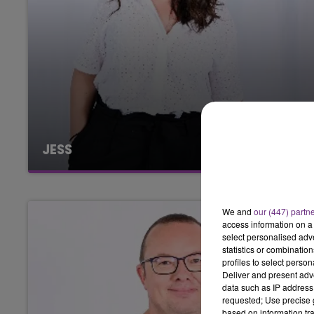
JESS
We and
our (447) partn
access information on a 
select personalised ad
statistics or combinatio
profiles to select person
Deliver and present adv
data such as IP address 
requested; Use precise g
based on information tra