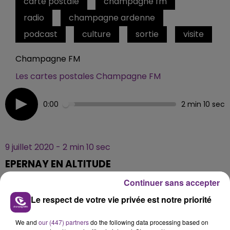
carte postale
champagne fm
radio
champagne ardenne
podcast
culture
sortie
visite
Champagne FM
Les cartes postales Champagne FM
0:00
2 min 10 sec
9 juillet 2020 - 2 min 10 sec
EPERNAY EN ALTITUDE
Continuer sans accepter
Découvrir Epernay en prenant de la hauteur
Le respect de votre vie privée est notre priorité
We and
our (447) partners
do the following data processing based on