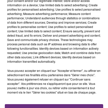
your consent and/or our legitimate interest: Store and/or access
information on a device; Use limited data to select advertising; Create
profiles for personalised advertising; Use profiles to select personalised
advertising; Measure advertising performance; Measure content
performance; Understand audiences through statistics or combinations
of data from different sources; Develop and improve services; Create
TITRES DIFFUSÉS
profiles to personalise content; Use profiles to select personalised
content; Use limited data to select content; Ensure security, prevent and
detect fraud, and fix errors; Deliver and present advertising and content;
Save and communicate privacy choices. These technologies may
20h33
20h33
20h30
20h30
process personal data such as IP address and browsing data to offer
following functionalities: Identify devices based on information actively
requested; Use precise geolocation data; Match and combine data from
other data sources; Link different devices; Identify devices based on
information transmitted automatically.
Vous pouvez accepter en cliquant sur "Accepter et fermer", ou affiner en
sélectionnant les finalités et/ou partenaires dans "Gérer mes choix".
Vous pouvez également refuser en cliquant sur "Continuer sans
accepter". Vos préférences ne s'appliqueront que pour ce site. Vous
pouvez mettre à jour vos choix, ou retirer votre consentement à tout
ALEX WARREN
JUNGELI & EMMA
moment via le lien "Gérer les cookies" situé en bas de chaque page.
Fever Dream
Juste Un Peu
20h27
20h27
20h23
20h23