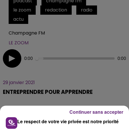
podcast
champagne fm
le zoom
redaction
radio
actu
Champagne FM
LE ZOOM
0:00
0:00
29 janvier 2021
ENTREPRENDRE POUR APPRENDRE
L'association Entreprendre pour apprendre permet
Continuer sans accepter
aux jeunes de révéler leur potentiel grâce à des
Le respect de votre vie privée est notre priorité
projets en collaboration avec des entreprises.