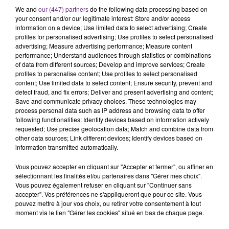
We and
our (447) partners
do the following data processing based on
your consent and/or our legitimate interest: Store and/or access
information on a device; Use limited data to select advertising; Create
profiles for personalised advertising; Use profiles to select personalised
advertising; Measure advertising performance; Measure content
performance; Understand audiences through statistics or combinations
of data from different sources; Develop and improve services; Create
profiles to personalise content; Use profiles to select personalised
TITRES DIFFUSÉS
content; Use limited data to select content; Ensure security, prevent and
detect fraud, and fix errors; Deliver and present advertising and content;
Save and communicate privacy choices. These technologies may
process personal data such as IP address and browsing data to offer
16h39
16h39
16h36
16h36
following functionalities: Identify devices based on information actively
requested; Use precise geolocation data; Match and combine data from
other data sources; Link different devices; Identify devices based on
information transmitted automatically.
Vous pouvez accepter en cliquant sur "Accepter et fermer", ou affiner en
sélectionnant les finalités et/ou partenaires dans "Gérer mes choix".
Vous pouvez également refuser en cliquant sur "Continuer sans
accepter". Vos préférences ne s'appliqueront que pour ce site. Vous
pouvez mettre à jour vos choix, ou retirer votre consentement à tout
moment via le lien "Gérer les cookies" situé en bas de chaque page.
ALEX WARREN
JENNIFER PAIGE
Fever Dream
Crush