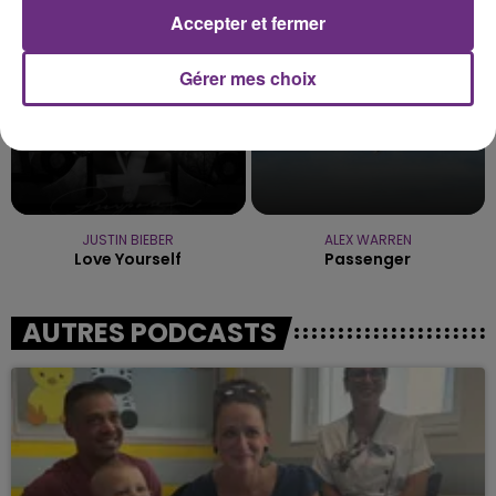
15h19
15h19
15h17
15h17
Accepter et fermer
Gérer mes choix
JUSTIN BIEBER
ALEX WARREN
Love Yourself
Passenger
AUTRES PODCASTS