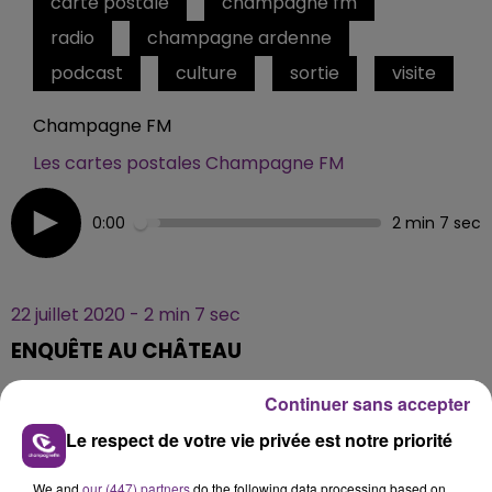
carte postale
champagne fm
radio
champagne ardenne
podcast
culture
sortie
visite
Champagne FM
Les cartes postales Champagne FM
0:00
2 min 7 sec
22 juillet 2020 - 2 min 7 sec
ENQUÊTE AU CHÂTEAU
Continuer sans accepter
Découvrez le château de Vaux (Aube) en tentant de
Le respect de votre vie privée est notre priorité
résoudre une enquête policière
We and
our (447) partners
do the following data processing based on