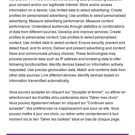
your consent and/or our legitimate interest: Store and/or access
information on a device; Use limited data to select advertising; Create
profiles for personalised advertising; Use profiles to select personalised
advertising; Measure advertising performance; Measure content
performance; Understand audiences through statistics or combinations
of data from different sources; Develop and improve services; Create
profiles to personalise content; Use profiles to select personalised
TITRES DIFFUSÉS
content; Use limited data to select content; Ensure security, prevent and
detect fraud, and fix errors; Deliver and present advertising and content;
Save and communicate privacy choices. These technologies may
15h26
15h26
15h23
15h23
process personal data such as IP address and browsing data to offer
following functionalities: Identify devices based on information actively
requested; Use precise geolocation data; Match and combine data from
other data sources; Link different devices; Identify devices based on
information transmitted automatically.
Vous pouvez accepter en cliquant sur "Accepter et fermer", ou affiner en
sélectionnant les finalités et/ou partenaires dans "Gérer mes choix".
Vous pouvez également refuser en cliquant sur "Continuer sans
accepter". Vos préférences ne s'appliqueront que pour ce site. Vous
pouvez mettre à jour vos choix, ou retirer votre consentement à tout
moment via le lien "Gérer les cookies" situé en bas de chaque page.
MARK AMBOR
ORIA
Belong Together
Soiree Mondaine