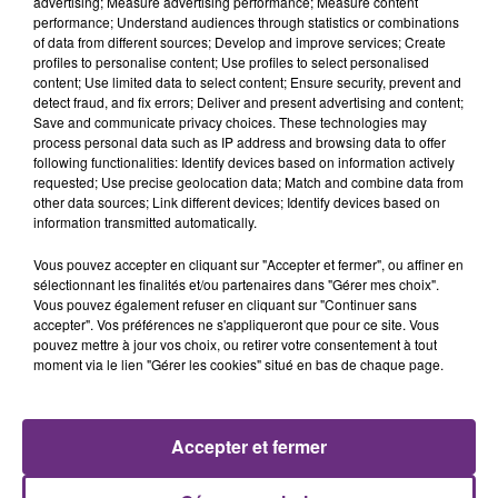
advertising; Measure advertising performance; Measure content
performance; Understand audiences through statistics or combinations
of data from different sources; Develop and improve services; Create
profiles to personalise content; Use profiles to select personalised
content; Use limited data to select content; Ensure security, prevent and
detect fraud, and fix errors; Deliver and present advertising and content;
Save and communicate privacy choices. These technologies may
process personal data such as IP address and browsing data to offer
14h39
L'INSPECTION DU TRAVAIL RAPPELLE À
following functionalities: Identify devices based on information actively
requested; Use precise geolocation data; Match and combine data from
L'ORDRE SUR LES CONDITIONS DE...
other data sources; Link different devices; Identify devices based on
Alors que les dates de début des vendange 2026
information transmitted automatically.
s'est avéré être plus précoce que prévu,
Vous pouvez accepter en cliquant sur "Accepter et fermer", ou affiner en
l'inspection du Travail en profite pour rappeler
sélectionnant les finalités et/ou partenaires dans "Gérer mes choix".
les conditions de...
Vous pouvez également refuser en cliquant sur "Continuer sans
accepter". Vos préférences ne s'appliqueront que pour ce site. Vous
pouvez mettre à jour vos choix, ou retirer votre consentement à tout
moment via le lien "Gérer les cookies" situé en bas de chaque page.
5 août 2026
UN FEU DE REMORQUE BLOQUE LA
Accepter et fermer
CIRCULATION DANS LES ARDENNES