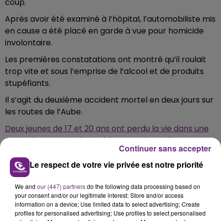
coup.
Après avoir été examiné à l’hôpital, l’automobiliste mis
en cause a été placé en garde à vue pour homicide
involontaire.
Les premières constatations ont montré qu’il roulait
trop vite et sous l’emprise de l’alcool et de produits
stupéfiants.
Il s’agit du deuxième accident mortel en deux jours sur
les routes de l’Aube.
Deux jeunes de 17 et 20 ans ont perdu la vie dans une
sortie de route, jeudi soir, à hauteur de Savières.
Continuer sans accepter
Le respect de votre vie privée est notre priorité
FIL D'ACTU
We and
our (447) partners
do the following data processing based on
your consent and/or our legitimate interest: Store and/or access
information on a device; Use limited data to select advertising; Create
profiles for personalised advertising; Use profiles to select personalised