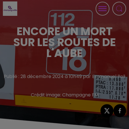
ENCORE UN MORT
SUR LES ROUTES DE
L'AUBE
Publié : 28 décembre 2024 à 10h49 par Emmanuel Poli
Crédit image:
Champagne FM