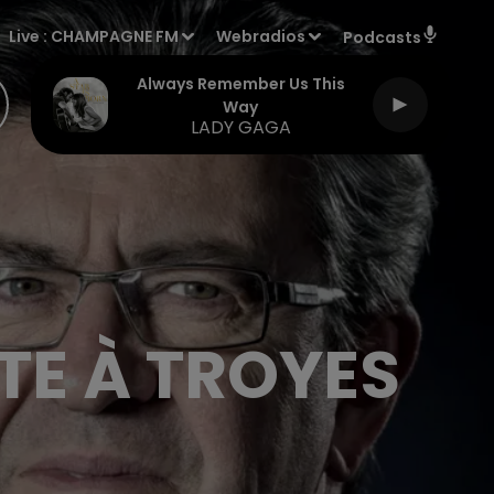
Live :
CHAMPAGNE FM
Webradios
Podcasts
Always Remember Us This
Way
LADY GAGA
E À TROYES