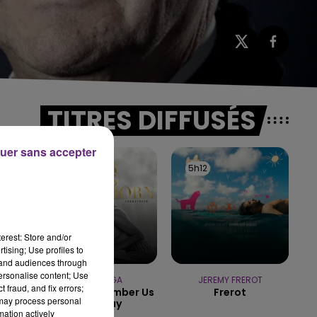
TITRES DIFFUSÉS
uer sans accepter
5h15
5h15
5h12
5h12
erest: Store and/or
tising; Use profiles to
tand audiences through
personalise content; Use
LADY GAGA
JEREMY FREROT
 fraud, and fix errors;
Always Remember Us
Frerot
 may process personal
This Way
mation actively