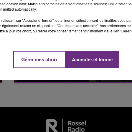
eolocation data; Match and combine data from other data sources; Link different de
nsmitted automatically.
6h00 - 10h00
LA FAMILLE
cliquant sur "Accepter et fermer", ou affiner en sélectionnant les finalités et/ou pa
 également refuser en cliquant sur "Continuer sans accepter". Vos préférences ne 
tre à jour vos choix, ou retirer votre consentement à tout moment via le lien "Gérer 
Gérer mes choix
Accepter et fermer
5 août 2026
VENEZ FÊTER CE WEEK-END
10h00 - 14h00
L'ANNIVERSAIRE DE WOINIC
LE TICKET DE CAISSE
Ce samedi 8 août sera un grand jour :
l'anniversaire du plus gros sanglier du monde.
Une fête est donc organisée et vous êtes tous
conviés !