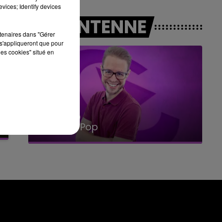
vices; Identify devices
10h00 - 14h00
A L'ANTENNE
LE TICKET DE CAISSE
rtenaires dans "Gérer
s'appliqueront que pour
les cookies" situé en
14h00 - 15h00
La Radio Pop