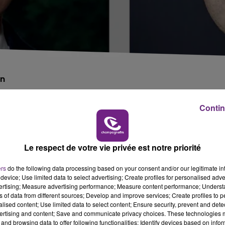
on
Contin
r tour de l'élection présidentielle.
-Luc Mélenchon, crédité de 23,25% des suffrages.
Le respect de votre vie privée est notre priorité
ers
do the following data processing based on your consent and/or our legitimate int
t Yannick Jadot à 4,25%.
device; Use limited data to select advertising; Create profiles for personalised adver
vertising; Measure advertising performance; Measure content performance; Unders
ns of data from different sources; Develop and improve services; Create profiles to 
alised content; Use limited data to select content; Ensure security, prevent and detect
ertising and content; Save and communicate privacy choices. These technologies
and browsing data to offer following functionalities: Identify devices based on infor