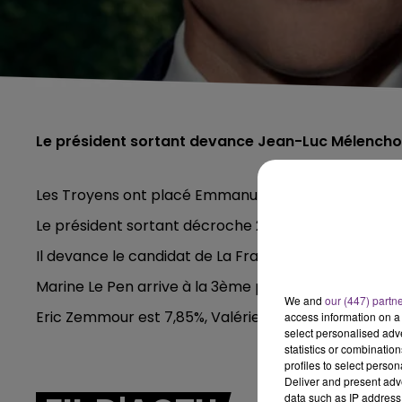
Le président sortant devance Jean-Luc Mélench
Les Troyens ont placé Emmanuel Macron en tête du 1e
Le président sortant décroche 27,07% des voix.
Il devance le candidat de La France Insoumise Jean
Marine Le Pen arrive à la 3ème place avec 23,20%.
We and
our (447) partn
Eric Zemmour est 7,85%, Valérie Pécresse à 5,51%, e
access information on a 
select personalised ad
statistics or combinatio
profiles to select person
Deliver and present adv
data such as IP address 