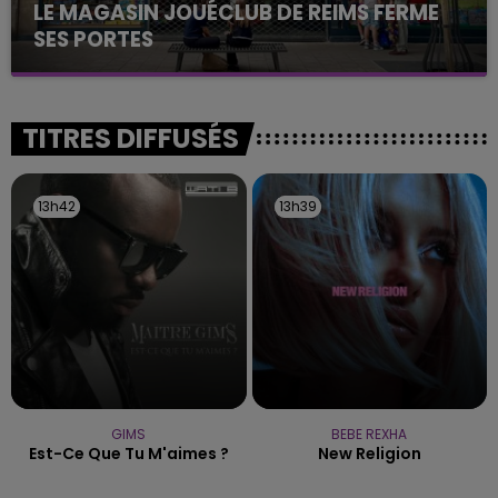
LE MAGASIN JOUÉCLUB DE REIMS FERME
SES PORTES
C'était l'une des institutions du centre-ville
rémois. Le magasin JouéClub est contraint de
fermer ses portes.
TITRES DIFFUSÉS
13h42
13h42
13h39
13h39
GIMS
BEBE REXHA
Est-Ce Que Tu M'aimes ?
New Religion