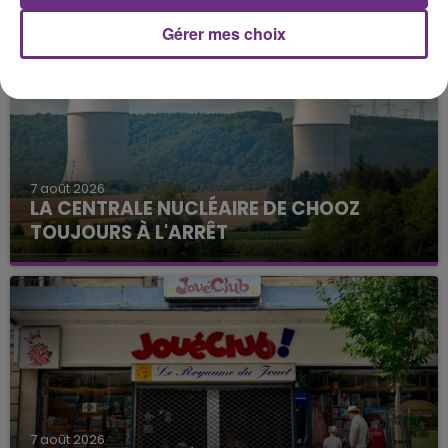
Gérer mes choix
7 août 2026
LA CENTRALE NUCLÉAIRE DE CHOOZ
TOUJOURS À L'ARRÊT
Cela fait déjà une semaine que la centrale
nucléaire ardennaise est à l'arrêt. Une situation
justifiée par la sécheresse intense qui est toujours
présente.
7 août 2026