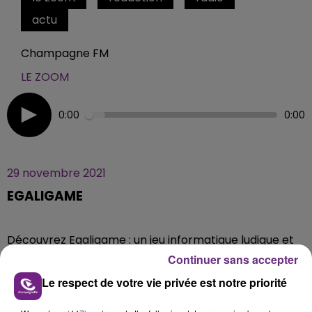
actu
Champagne FM
LE ZOOM
0:00
0:00
29 novembre 2021
EGALIGAME
Découvrez Egaligame : un jeu informatique ludique et
pédagogique à destination des jeunes pour sensibiliser
Continuer sans accepter
aux violences conjugales, ainsi qu’aux questions
Le respect de votre vie privée est notre priorité
juridiques d’égalité entre les hommes et les femmes.