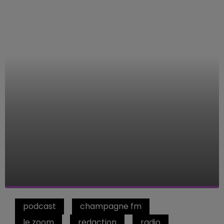
podcast
champagne fm
le zoom
redaction
radio