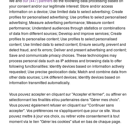
We and
our (447) partners
do the following data processing based on
your consent and/or our legitimate interest: Store and/or access
information on a device; Use limited data to select advertising; Create
profiles for personalised advertising; Use profiles to select personalised
advertising; Measure advertising performance; Measure content
performance; Understand audiences through statistics or combinations
of data from different sources; Develop and improve services; Create
profiles to personalise content; Use profiles to select personalised
TITRES DIFFUSÉS
content; Use limited data to select content; Ensure security, prevent and
detect fraud, and fix errors; Deliver and present advertising and content;
Save and communicate privacy choices. These technologies may
process personal data such as IP address and browsing data to offer
15h00
15h00
14h57
14h57
following functionalities: Identify devices based on information actively
requested; Use precise geolocation data; Match and combine data from
other data sources; Link different devices; Identify devices based on
information transmitted automatically.
Vous pouvez accepter en cliquant sur "Accepter et fermer", ou affiner en
sélectionnant les finalités et/ou partenaires dans "Gérer mes choix".
Vous pouvez également refuser en cliquant sur "Continuer sans
accepter". Vos préférences ne s'appliqueront que pour ce site. Vous
pouvez mettre à jour vos choix, ou retirer votre consentement à tout
moment via le lien "Gérer les cookies" situé en bas de chaque page.
JENNIFER LOPEZ & DAVID GUETTA
MICHAEL JACKSON
Save Me Tonight
They Don't Care About Us