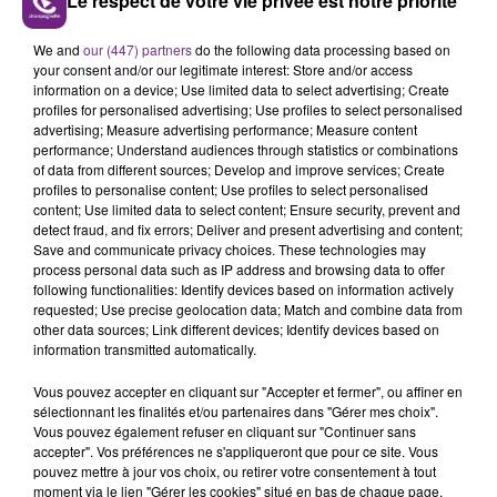
Le respect de votre vie privée est notre priorité
portée par Sébastien Bertrand qui propose aux clients
des cafés de s'écrire, sans se connaître, pour le simple
We and
our (447) partners
do the following data processing based on
plaisir du partage ou de la rencontre.
your consent and/or our legitimate interest: Store and/or access
information on a device; Use limited data to select advertising; Create
profiles for personalised advertising; Use profiles to select personalised
advertising; Measure advertising performance; Measure content
performance; Understand audiences through statistics or combinations
of data from different sources; Develop and improve services; Create
profiles to personalise content; Use profiles to select personalised
content; Use limited data to select content; Ensure security, prevent and
detect fraud, and fix errors; Deliver and present advertising and content;
TITRES DIFFUSÉS
Save and communicate privacy choices. These technologies may
process personal data such as IP address and browsing data to offer
following functionalities: Identify devices based on information actively
requested; Use precise geolocation data; Match and combine data from
19h55
19h55
19h52
19h52
other data sources; Link different devices; Identify devices based on
information transmitted automatically.
Vous pouvez accepter en cliquant sur "Accepter et fermer", ou affiner en
sélectionnant les finalités et/ou partenaires dans "Gérer mes choix".
Vous pouvez également refuser en cliquant sur "Continuer sans
accepter". Vos préférences ne s'appliqueront que pour ce site. Vous
pouvez mettre à jour vos choix, ou retirer votre consentement à tout
moment via le lien "Gérer les cookies" situé en bas de chaque page.