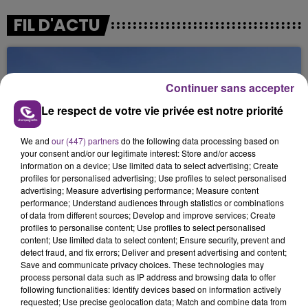
FIL D'ACTU
Continuer sans accepter
Le respect de votre vie privée est notre priorité
We and
our (447) partners
do the following data processing based on
your consent and/or our legitimate interest: Store and/or access
6 août 2026
information on a device; Use limited data to select advertising; Create
SI TOUT LE MONDE FAIT ÇA, MOI L'ANNÉE
profiles for personalised advertising; Use profiles to select personalised
PROCHAINE JE VENDANGE EN...
advertising; Measure advertising performance; Measure content
performance; Understand audiences through statistics or combinations
La vendange en Champagne a débuté ce jeudi 6
of data from different sources; Develop and improve services; Create
août dans la commune de Montgueux (Aube). Du
profiles to personalise content; Use profiles to select personalised
jamais vu !
content; Use limited data to select content; Ensure security, prevent and
detect fraud, and fix errors; Deliver and present advertising and content;
Save and communicate privacy choices. These technologies may
process personal data such as IP address and browsing data to offer
following functionalities: Identify devices based on information actively
requested; Use precise geolocation data; Match and combine data from