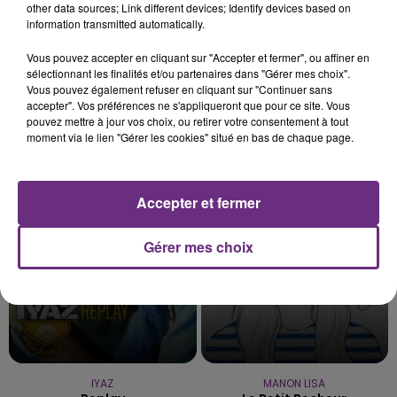
other data sources; Link different devices; Identify devices based on
information transmitted automatically.
6 août 2026
L'INSPECTION DU TRAVAIL RAPPELLE À
Vous pouvez accepter en cliquant sur "Accepter et fermer", ou affiner en
L'ORDRE SUR LES CONDITIONS DE...
sélectionnant les finalités et/ou partenaires dans "Gérer mes choix".
Alors que les dates de début des vendange 2026
Vous pouvez également refuser en cliquant sur "Continuer sans
accepter". Vos préférences ne s'appliqueront que pour ce site. Vous
s'est avéré être plus précoce que prévu,
pouvez mettre à jour vos choix, ou retirer votre consentement à tout
l'inspection du Travail en profite pour rappeler
moment via le lien "Gérer les cookies" situé en bas de chaque page.
TITRES DIFFUSÉS
les conditions de...
Accepter et fermer
6h43
6h43
6h40
6h40
Gérer mes choix
IYAZ
MANON LISA