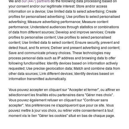
We and
our (447) partners
do the following data processing based on
your consent and/or our legitimate interest: Store and/or access
information on a device; Use limited data to select advertising; Create
profiles for personalised advertising; Use profiles to select personalised
FIL D'ACTU
advertising; Measure advertising performance; Measure content
performance; Understand audiences through statistics or combinations
of data from different sources; Develop and improve services; Create
profiles to personalise content; Use profiles to select personalised
content; Use limited data to select content; Ensure security, prevent and
detect fraud, and fix errors; Deliver and present advertising and content;
Save and communicate privacy choices. These technologies may
process personal data such as IP address and browsing data to offer
following functionalities: Identify devices based on information actively
requested; Use precise geolocation data; Match and combine data from
other data sources; Link different devices; Identify devices based on
information transmitted automatically.
5 août 2026
UN FEU DE REMORQUE BLOQUE LA
Vous pouvez accepter en cliquant sur "Accepter et fermer", ou affiner en
CIRCULATION DANS LES ARDENNES
sélectionnant les finalités et/ou partenaires dans "Gérer mes choix".
Un feu de remorque s'est déclaré ce mercredi en
Vous pouvez également refuser en cliquant sur "Continuer sans
accepter". Vos préférences ne s'appliqueront que pour ce site. Vous
fin de matinée sur l'A34.
pouvez mettre à jour vos choix, ou retirer votre consentement à tout
moment via le lien "Gérer les cookies" situé en bas de chaque page.