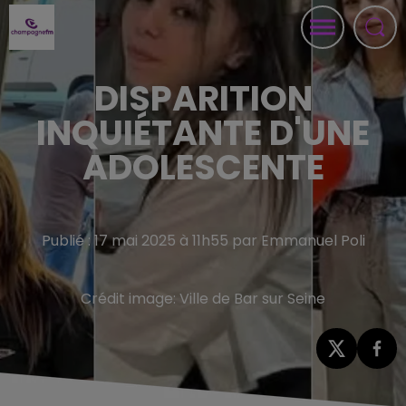
DISPARITION
INQUIÉTANTE D'UNE
ADOLESCENTE
Publié : 17 mai 2025 à 11h55 par Emmanuel Poli
Crédit image:
Ville de Bar sur Seine