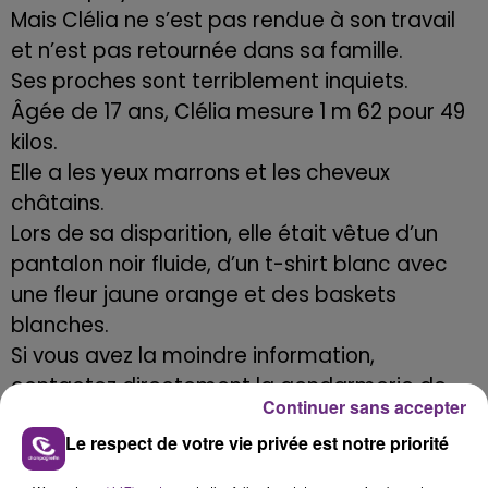
Mais Clélia ne s’est pas rendue à son travail
et n’est pas retournée dans sa famille.
Ses proches sont terriblement
inquiets.
Âgée de 17 ans, Clélia mesure 1 m 62 pour 49
kilos.
Elle a les yeux marrons et les cheveux
châtains.
Lors de sa disparition, elle était vêtue d’un
pantalon noir fluide, d’un t-shirt blanc avec
une fleur jaune orange et des baskets
blanches.
Si vous avez la moindre information,
contactez directement la gendarmerie de
Continuer sans accepter
Bar-sur-Seine au 03.25.29.81.30
Le respect de votre vie privée est notre priorité
Merci de partager largement cette
information.