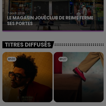
7 août 2026
LE MAGASIN JOUÉCLUB DE REIMS FERME
SES PORTES
C'était l'une des institutions du centre-ville
rémois. Le magasin JouéClub est contraint de
fermer ses portes.
TITRES DIFFUSÉS
8h30
8h30
8h27
8h27