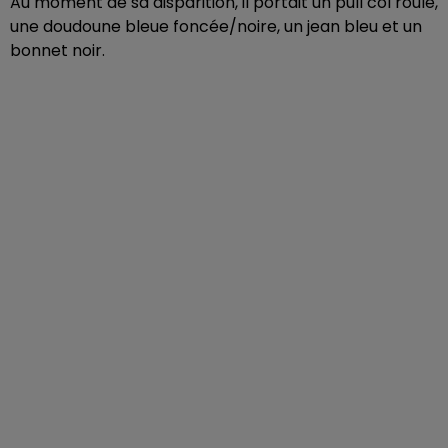
Au moment de sa disparition, il portait un pull col roulé,
une doudoune bleue foncée/noire, un jean bleu et un
bonnet noir.