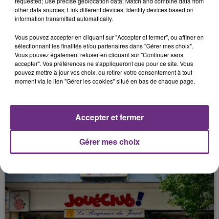
requested; Use precise geolocation data; Match and combine data from
other data sources; Link different devices; Identify devices based on
information transmitted automatically.
FIL D'ACTU
Vous pouvez accepter en cliquant sur "Accepter et fermer", ou affiner en
sélectionnant les finalités et/ou partenaires dans "Gérer mes choix".
Vous pouvez également refuser en cliquant sur "Continuer sans
accepter". Vos préférences ne s'appliqueront que pour ce site. Vous
pouvez mettre à jour vos choix, ou retirer votre consentement à tout
moment via le lien "Gérer les cookies" situé en bas de chaque page.
Accepter et fermer
7 août 2026
LA CENTRALE NUCLÉAIRE DE CHOOZ
Gérer mes choix
TOUJOURS À L'ARRÊT
Cela fait déjà une semaine que la centrale
nucléaire ardennaise est à l'arrêt. Une situation
justifiée par la sécheresse intense qui est toujours
présente.