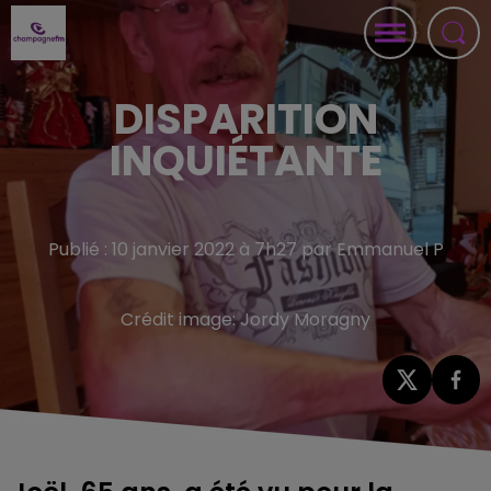
DISPARITION
INQUIÉTANTE
Publié : 10 janvier 2022 à 7h27 par Emmanuel P
Crédit image:
Jordy Moragny