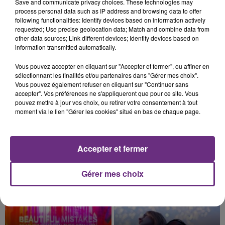
Save and communicate privacy choices. These technologies may
août dans la commune de Montgueux (Aube). Du
process personal data such as IP address and browsing data to offer
jamais vu !
following functionalities: Identify devices based on information actively
requested; Use precise geolocation data; Match and combine data from
other data sources; Link different devices; Identify devices based on
information transmitted automatically.
Vous pouvez accepter en cliquant sur "Accepter et fermer", ou affiner en
sélectionnant les finalités et/ou partenaires dans "Gérer mes choix".
14h39
Vous pouvez également refuser en cliquant sur "Continuer sans
L'INSPECTION DU TRAVAIL RAPPELLE À
accepter". Vos préférences ne s'appliqueront que pour ce site. Vous
pouvez mettre à jour vos choix, ou retirer votre consentement à tout
L'ORDRE SUR LES CONDITIONS DE...
moment via le lien "Gérer les cookies" situé en bas de chaque page.
Alors que les dates de début des vendange 2026
s'est avéré être plus précoce que prévu,
l'inspection du Travail en profite pour rappeler
TITRES DIFFUSÉS
Accepter et fermer
les conditions de...
Gérer mes choix
23h57
23h57
23h54
23h54