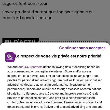
usgares font demi-tour.
Soyez prudent d'autant que l'on nous signale du
brouillard dans le secteur.
FIL D'ACTU
Continuer sans accepter
Le respect de votre vie privée est notre priorité
We and
our (447) partners
do the following data processing based on
your consent and/or our legitimate interest: Store and/or access
information on a device; Use limited data to select advertising; Create
profiles for personalised advertising; Use profiles to select personalised
advertising; Measure advertising performance; Measure content
performance; Understand audiences through statistics or combinations
20h36
of data from different sources; Develop and improve services; Create
SI TOUT LE MONDE FAIT ÇA, MOI L'ANNÉE
profiles to personalise content; Use profiles to select personalised
PROCHAINE JE VENDANGE EN...
content; Use limited data to select content; Ensure security, prevent and
La vendange en Champagne a débuté ce jeudi 6
detect fraud, and fix errors; Deliver and present advertising and content;