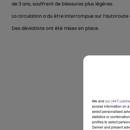
de 3 ans, souffrent de blessures plus légères.
15h00 - 19h00
LE CLUB CHAMPAGNE FM
La circulation a du être interrompue sur l’autoroute 
Des déviations ont été mises en place.
19h00 - 19h15
FM
LA POP MACHINE - CHAMPAG
We and
our (447) partn
access information on a 
select personalised ad
statistics or combinatio
profiles to select person
Deliver and present adv