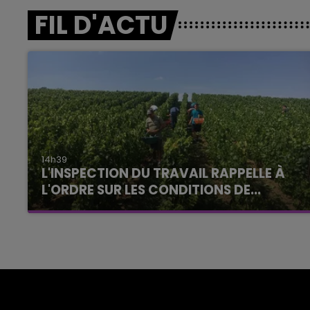
FIL D'ACTU
14h39
L'INSPECTION DU TRAVAIL RAPPELLE À
L'ORDRE SUR LES CONDITIONS DE...
Alors que les dates de début des vendange
2026 s'est avéré être plus précoce que prévu,
l'inspection du Travail en profite pour rappeler
les conditions de...