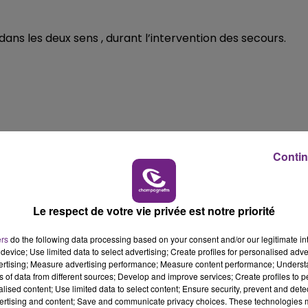
19h00 - 19h15
LA POP MACHINE - CHAMPAGNE FM
dans les deux sens , durant l’intervention des secours.
Contin
19h15 - 20h00
Le respect de votre vie privée est notre priorité
NE FM
LA RADIO POP
ers
do the following data processing based on your consent and/or our legitimate int
device; Use limited data to select advertising; Create profiles for personalised adver
vertising; Measure advertising performance; Measure content performance; Unders
ns of data from different sources; Develop and improve services; Create profiles to 
alised content; Use limited data to select content; Ensure security, prevent and detect
ertising and content; Save and communicate privacy choices. These technologies