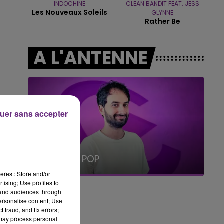
INDOCHINE
CLEAN BANDIT FEAT. JESS
Les Nouveaux Soleils
GLYNNE
19h15 - 20h00
Rather Be
LA RADIO POP
A L'ANTENNE
uer sans accepter
5h00 - 6h00
LE BEST OF DE LA FAMILLE
CHAMPAGNE FM
erest: Store and/or
tising; Use profiles to
tand audiences through
personalise content; Use
 fraud, and fix errors;
 may process personal