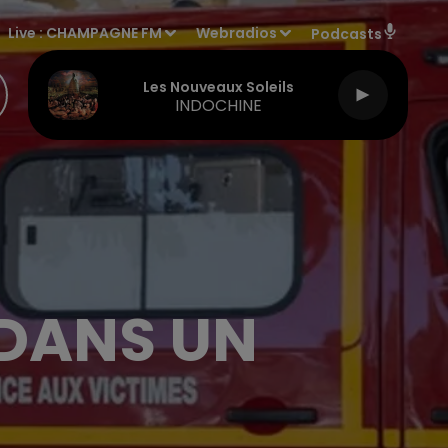
Live :
CHAMPAGNE FM
Webradios
Podcasts
Les Nouveaux Soleils
INDOCHINE
 DANS UN