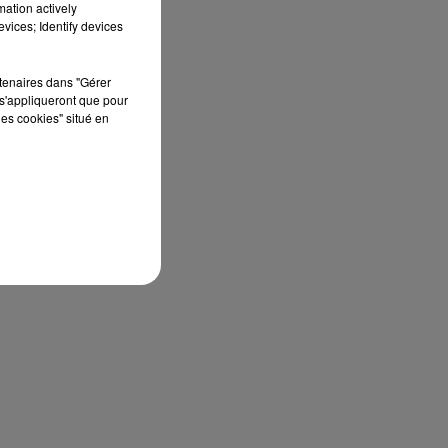
mation actively
vices; Identify devices
rtenaires dans "Gérer
s'appliqueront que pour
les cookies" situé en