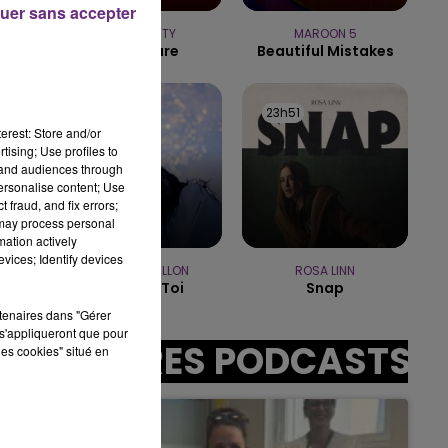
uer sans accepter
10h00 - 14h00
LE TICKET DE CAISSE
TEMPER CITY
MAROON 5
Self Aware
Beautiful Mistakes
23h54
23h54
23h51
23h51
erest: Store and/or
tising; Use profiles to
tand audiences through
personalise content; Use
sec
 fraud, and fix errors;
 may process personal
mation actively
vices; Identify devices
ADELE CASTILLON
ROSA LINN
Ete Avec Toi
Snap
rtenaires dans "Gérer
s'appliqueront que pour
AUTRES PODCASTS
les cookies" situé en