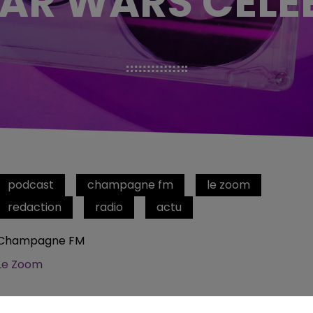
TAR WARS CEL
podcast
champagne fm
le zoom
redaction
radio
actu
Champagne FM
Le Zoom