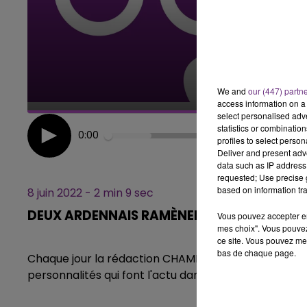
LE BEST OF DE LA FAMILLE
CHAMPAGNE FM
We and
our (447) partn
access information on a 
select personalised ad
statistics or combinatio
0:00
profiles to select person
Deliver and present adv
data such as IP address 
requested; Use precise g
based on information tra
8 juin 2022 - 2 min 9 sec
DEUX ARDENNAIS RAMÈNENT UN PRIX DE LA
Vous pouvez accepter en 
mes choix". Vous pouvez
ce site. Vous pouvez met
bas de chaque page.
Chaque jour la rédaction CHAMPAGNE FM, vous propo
personnalités qui font l'actu dans notre région.