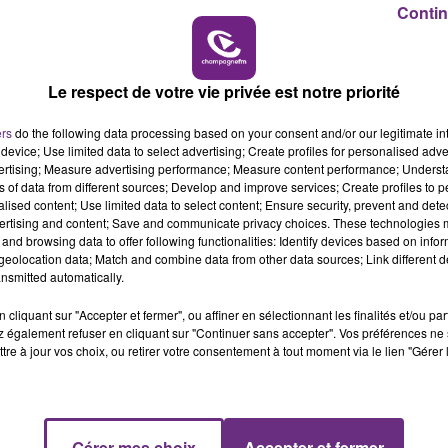
Contin
6h00 - 10h00
LA FAMILLE
Le respect de votre vie privée est notre priorité
ers
do the following data processing based on your consent and/or our legitimate int
device; Use limited data to select advertising; Create profiles for personalised adver
vertising; Measure advertising performance; Measure content performance; Unders
ns of data from different sources; Develop and improve services; Create profiles to 
2 min 9 
alised content; Use limited data to select content; Ensure security, prevent and detect
ertising and content; Save and communicate privacy choices. These technologies
and browsing data to offer following functionalities: Identify devices based on infor
eolocation data; Match and combine data from other data sources; Link different de
nsmitted automatically.
 STAR WARS CELEBRATION
cliquant sur "Accepter et fermer", ou affiner en sélectionnant les finalités et/ou pa
 également refuser en cliquant sur "Continuer sans accepter". Vos préférences ne 
tre à jour vos choix, ou retirer votre consentement à tout moment via le lien "Gérer 
se un ZOOM sur un sujet d'actualité. Rencontre avec les
Gérer mes choix
Accepter et fermer