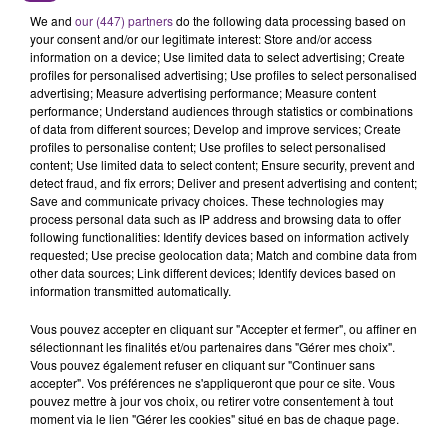
région.
We and
our (447) partners
do the following data processing based on
your consent and/or our legitimate interest: Store and/or access
information on a device; Use limited data to select advertising; Create
profiles for personalised advertising; Use profiles to select personalised
advertising; Measure advertising performance; Measure content
performance; Understand audiences through statistics or combinations
of data from different sources; Develop and improve services; Create
profiles to personalise content; Use profiles to select personalised
content; Use limited data to select content; Ensure security, prevent and
TITRES DIFFUSÉS
detect fraud, and fix errors; Deliver and present advertising and content;
Save and communicate privacy choices. These technologies may
process personal data such as IP address and browsing data to offer
following functionalities: Identify devices based on information actively
18h16
18h16
18h08
18h08
requested; Use precise geolocation data; Match and combine data from
other data sources; Link different devices; Identify devices based on
information transmitted automatically.
Vous pouvez accepter en cliquant sur "Accepter et fermer", ou affiner en
sélectionnant les finalités et/ou partenaires dans "Gérer mes choix".
Vous pouvez également refuser en cliquant sur "Continuer sans
accepter". Vos préférences ne s'appliqueront que pour ce site. Vous
pouvez mettre à jour vos choix, ou retirer votre consentement à tout
moment via le lien "Gérer les cookies" situé en bas de chaque page.
DJO
TAYLOR SWIFT