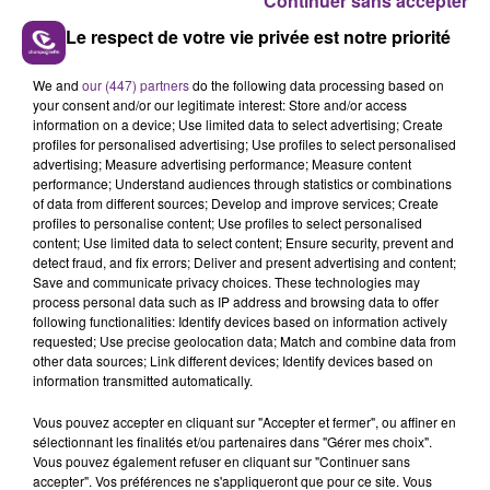
Continuer sans accepter
Chaque jour la rédaction CHAMPAGNE FM, vous
Le respect de votre vie privée est notre priorité
propose un ZOOM sur un sujet d'actualité. Rencontre
We and
our (447) partners
do the following data processing based on
avec les personnalités qui font l'actu dans notre
your consent and/or our legitimate interest: Store and/or access
région.
information on a device; Use limited data to select advertising; Create
profiles for personalised advertising; Use profiles to select personalised
advertising; Measure advertising performance; Measure content
performance; Understand audiences through statistics or combinations
of data from different sources; Develop and improve services; Create
profiles to personalise content; Use profiles to select personalised
content; Use limited data to select content; Ensure security, prevent and
detect fraud, and fix errors; Deliver and present advertising and content;
Save and communicate privacy choices. These technologies may
TITRES DIFFUSÉS
process personal data such as IP address and browsing data to offer
following functionalities: Identify devices based on information actively
requested; Use precise geolocation data; Match and combine data from
other data sources; Link different devices; Identify devices based on
19h35
19h35
19h28
19h28
information transmitted automatically.
Vous pouvez accepter en cliquant sur "Accepter et fermer", ou affiner en
sélectionnant les finalités et/ou partenaires dans "Gérer mes choix".
Vous pouvez également refuser en cliquant sur "Continuer sans
accepter". Vos préférences ne s'appliqueront que pour ce site. Vous