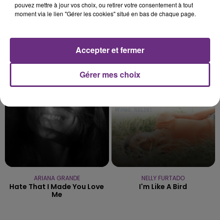
pouvez mettre à jour vos choix, ou retirer votre consentement à tout
moment via le lien "Gérer les cookies" situé en bas de chaque page.
TEDDY SWIMS
BB BRUNES
Accepter et fermer
Mr Know It All
Coups Et Blessures
Gérer mes choix
19h25
19h25
19h21
19h21
ARIANA GRANDE
NELLY FURTADO
Hate That I Made You Love
I'm Like A Bird
Me