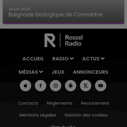
26 juin 2026
Baignade biologique de Connantre
Baignade biologique de Connantre
ACCUEIL
RADIO
ACTUS
MÉDIAS
JEUX
ANNONCEURS
Contacts
Règlements
Recrutement
Mentions Légales
Gestion des cookies
Plan du site