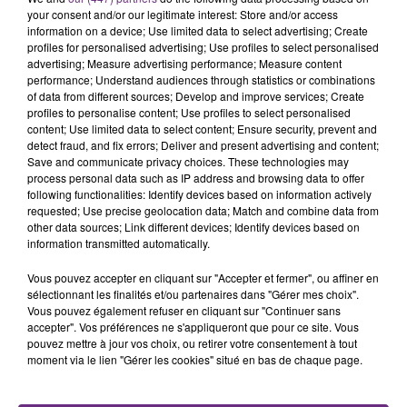
your consent and/or our legitimate interest: Store and/or access
information on a device; Use limited data to select advertising; Create
profiles for personalised advertising; Use profiles to select personalised
advertising; Measure advertising performance; Measure content
performance; Understand audiences through statistics or combinations
of data from different sources; Develop and improve services; Create
TITRES DIFFUSÉS
profiles to personalise content; Use profiles to select personalised
content; Use limited data to select content; Ensure security, prevent and
detect fraud, and fix errors; Deliver and present advertising and content;
Save and communicate privacy choices. These technologies may
22h51
22h51
22h47
22h47
process personal data such as IP address and browsing data to offer
following functionalities: Identify devices based on information actively
requested; Use precise geolocation data; Match and combine data from
other data sources; Link different devices; Identify devices based on
information transmitted automatically.
Vous pouvez accepter en cliquant sur "Accepter et fermer", ou affiner en
sélectionnant les finalités et/ou partenaires dans "Gérer mes choix".
Vous pouvez également refuser en cliquant sur "Continuer sans
accepter". Vos préférences ne s'appliqueront que pour ce site. Vous
pouvez mettre à jour vos choix, ou retirer votre consentement à tout
ROSALIA
INDOCHINE
moment via le lien "Gérer les cookies" situé en bas de chaque page.
La Perla
Nos Celebrations
22h44
22h44
22h40
22h40