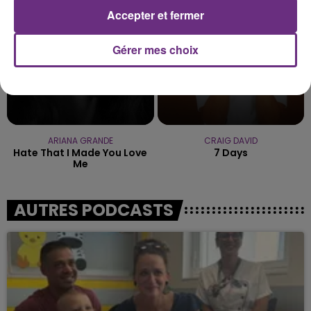
Accepter et fermer
Gérer mes choix
ARIANA GRANDE
CRAIG DAVID
Hate That I Made You Love
7 Days
Me
AUTRES PODCASTS