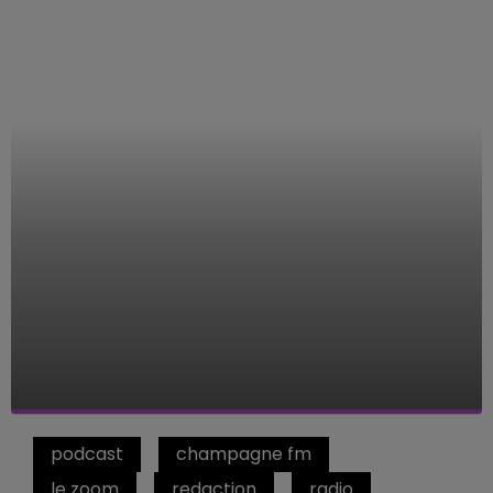
podcast
champagne fm
le zoom
redaction
radio