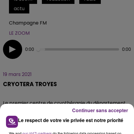
actu
Champagne FM
LE ZOOM
0:00
0:00
19 mars 2021
CRYOTERA TROYES
Le premier centre de cryothérapie du département
Continuer sans accepter
de l'Aube a ouvert ses portes. Découvrez le concept
dans le Zoom.
Le respect de votre vie privée est notre priorité
We and
our (447) partners
do the following data processing based on