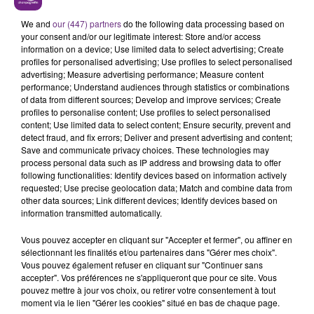
récupération et prévenir les blessures.
We and
our (447) partners
do the following data processing based on
your consent and/or our legitimate interest: Store and/or access
information on a device; Use limited data to select advertising; Create
profiles for personalised advertising; Use profiles to select personalised
advertising; Measure advertising performance; Measure content
performance; Understand audiences through statistics or combinations
of data from different sources; Develop and improve services; Create
profiles to personalise content; Use profiles to select personalised
content; Use limited data to select content; Ensure security, prevent and
TITRES DIFFUSÉS
detect fraud, and fix errors; Deliver and present advertising and content;
Save and communicate privacy choices. These technologies may
process personal data such as IP address and browsing data to offer
following functionalities: Identify devices based on information actively
13h26
13h26
13h23
13h23
requested; Use precise geolocation data; Match and combine data from
other data sources; Link different devices; Identify devices based on
information transmitted automatically.
Vous pouvez accepter en cliquant sur "Accepter et fermer", ou affiner en
sélectionnant les finalités et/ou partenaires dans "Gérer mes choix".
Vous pouvez également refuser en cliquant sur "Continuer sans
accepter". Vos préférences ne s'appliqueront que pour ce site. Vous
pouvez mettre à jour vos choix, ou retirer votre consentement à tout
moment via le lien "Gérer les cookies" situé en bas de chaque page.