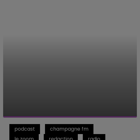
podcast
champagne fm
le zoom
redaction
radio