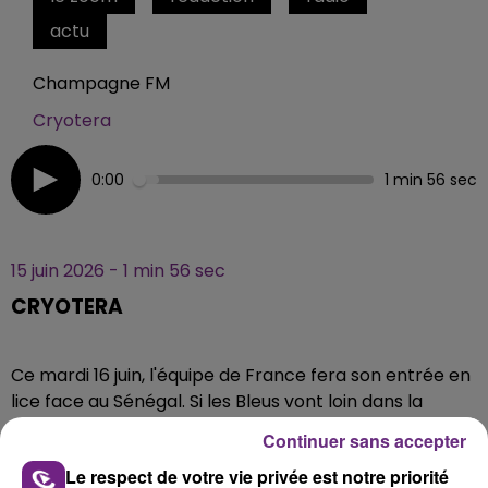
actu
Champagne FM
Cryotera
0:00
1 min 56 sec
15 juin 2026 - 1 min 56 sec
CRYOTERA
Ce mardi 16 juin,
l'équipe de France fera son entrée en
lice face au Sénégal. Si les Bleus vont loin dans la
compétition, ils le devront en partie à la société
Continuer sans accepter
marnaise Cryotera, Elle propose des chambres de
Le respect de votre vie privée est notre priorité
cryothérapie, un dispositif spécial pour optimiser la