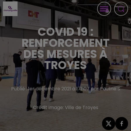
COVID 19 :
RENFORCEMENT
DES MESURES À
TROYES
Publié : 1er décembre 2021 à 17h07 par Pauline S
Crédit image:
Ville de Troyes