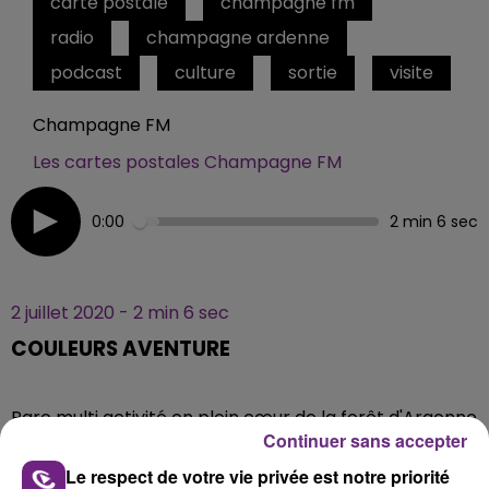
carte postale
champagne fm
radio
champagne ardenne
podcast
culture
sortie
visite
Champagne FM
Les cartes postales Champagne FM
0:00
2 min 6 sec
2 juillet 2020 - 2 min 6 sec
COULEURS AVENTURE
Parc multi activité en plein cœur de la forêt d'Argonne
Continuer sans accepter
dans la Marne. Venez vous tester à l'accrobranche
mais également au boot camp, l'activité la plus prisée
Le respect de votre vie privée est notre priorité