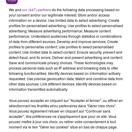
en ce moment. Une fois l'effort fait, on vous propose
une séance spa. Bonne écoute
We and
our (447) partners
do the following data processing based on
your consent and/or our legitimate interest: Store and/or access
information on a device; Use limited data to select advertising; Create
profiles for personalised advertising; Use profiles to select personalised
advertising; Measure advertising performance; Measure content
performance; Understand audiences through statistics or combinations
of data from different sources; Develop and improve services; Create
profiles to personalise content; Use profiles to select personalised
content; Use limited data to select content; Ensure security, prevent and
detect fraud, and fix errors; Deliver and present advertising and content;
TITRES DIFFUSÉS
Save and communicate privacy choices. These technologies may
process personal data such as IP address and browsing data to offer
following functionalities: Identify devices based on information actively
20h35
20h35
20h31
20h31
requested; Use precise geolocation data; Match and combine data from
other data sources; Link different devices; Identify devices based on
information transmitted automatically.
Vous pouvez accepter en cliquant sur "Accepter et fermer", ou affiner en
sélectionnant les finalités et/ou partenaires dans "Gérer mes choix".
Vous pouvez également refuser en cliquant sur "Continuer sans
accepter". Vos préférences ne s'appliqueront que pour ce site. Vous
pouvez mettre à jour vos choix, ou retirer votre consentement à tout
moment via le lien "Gérer les cookies" situé en bas de chaque page.