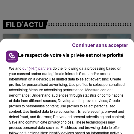
FIL D'ACTU
Continuer sans accepter
Le respect de votre vie privée est notre priorité
We and
our (447) partners
do the following data processing based on
your consent and/or our legitimate interest: Store and/or access
information on a device; Use limited data to select advertising; Create
7 août 2026
profiles for personalised advertising; Use profiles to select personalised
LA CENTRALE NUCLÉAIRE DE CHOOZ
advertising; Measure advertising performance; Measure content
TOUJOURS À L'ARRÊT
performance; Understand audiences through statistics or combinations
of data from different sources; Develop and improve services; Create
Cela fait déjà une semaine que la centrale
profiles to personalise content; Use profiles to select personalised
nucléaire ardennaise est à l'arrêt. Une situation
content; Use limited data to select content; Ensure security, prevent and
detect fraud, and fix errors; Deliver and present advertising and content;
justifiée par la sécheresse intense qui est toujours
Save and communicate privacy choices. These technologies may
présente.
process personal data such as IP address and browsing data to offer
following functionalities: Identify devices based on information actively