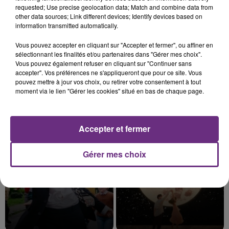
requested; Use precise geolocation data; Match and combine data from
other data sources; Link different devices; Identify devices based on
information transmitted automatically.
7 août 2026
Vous pouvez accepter en cliquant sur "Accepter et fermer", ou affiner en
LE MAGASIN JOUÉCLUB DE REIMS FERME
sélectionnant les finalités et/ou partenaires dans "Gérer mes choix".
SES PORTES
Vous pouvez également refuser en cliquant sur "Continuer sans
accepter". Vos préférences ne s'appliqueront que pour ce site. Vous
C'était l'une des institutions du centre-ville
pouvez mettre à jour vos choix, ou retirer votre consentement à tout
rémois. Le magasin JouéClub est contraint de
moment via le lien "Gérer les cookies" situé en bas de chaque page.
fermer ses portes.
TITRES DIFFUSÉS
Accepter et fermer
4h57
4h57
4h54
4h54
Gérer mes choix