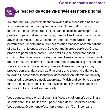
Jean de la Fontaine.
Continuer sans accepter
Un événement qui chaque année depuis sa création
Le respect de votre vie privée est notre priorité
réunit jeunes comme moins jeune pour profiter de
l’été au
gymnase nautique, en bords de Marne.
We and
our (447) partners
do the following data processing based on
your consent and/or our legitimate interest: Store and/or access
De nombreuses activités sous sont proposées sur
information on a device; Use limited data to select advertising; Create
place.
profiles for personalised advertising; Use profiles to select personalised
advertising; Measure advertising performance; Measure content
performance; Understand audiences through statistics or combinations
of data from different sources; Develop and improve services; Create
profiles to personalise content; Use profiles to select personalised
content; Use limited data to select content; Ensure security, prevent and
detect fraud, and fix errors; Deliver and present advertising and content;
Save and communicate privacy choices. These technologies may
process personal data such as IP address and browsing data to offer
following functionalities: Identify devices based on information actively
TITRES DIFFUSÉS
requested; Use precise geolocation data; Match and combine data from
other data sources; Link different devices; Identify devices based on
information transmitted automatically.
11h40
11h40
11h36
11h36
Vous pouvez accepter en cliquant sur "Accepter et fermer", ou affiner en
sélectionnant les finalités et/ou partenaires dans "Gérer mes choix".
Vous pouvez également refuser en cliquant sur "Continuer sans