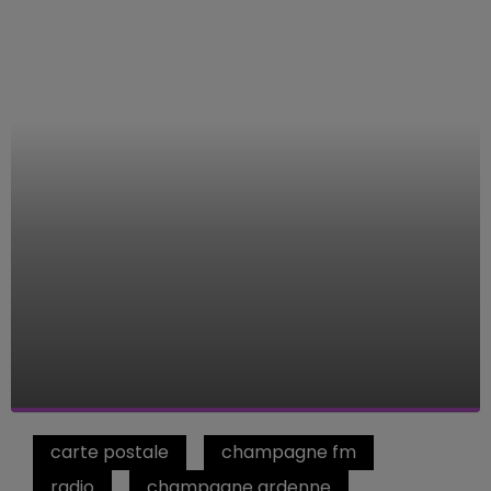
carte postale
champagne fm
radio
champagne ardenne