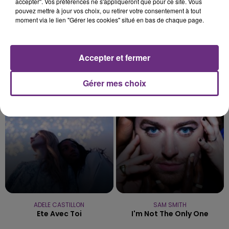
accepter". Vos préférences ne s'appliqueront que pour ce site. Vous
pouvez mettre à jour vos choix, ou retirer votre consentement à tout
moment via le lien "Gérer les cookies" situé en bas de chaque page.
Accepter et fermer
SANTA
SHAKIRA FEAT. BURNA BOY
Recommence-Moi
Dai Dai
Gérer mes choix
11h29
11h29
11h25
11h25
ADELE CASTILLON
SAM SMITH
Ete Avec Toi
I'm Not The Only One