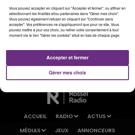
- Renaud : 07 61 83 73 65
Vous pouvez accepter en cliquant sur "Accepter et fermer", ou affiner en
Chef de publicité radios Zones Troyes / Romilly
sélectionnant les finalités et/ou partenaires dans "Gérer mes choix".
/ Vitry-le-François / Saint-Dizier
Vous pouvez également refuser en cliquant sur "Continuer sans
accepter". Vos préférences ne s'appliqueront que pour ce site. Vous
pouvez mettre à jour vos choix, ou retirer votre consentement à tout
- Emmanuelle : 07 63 58 72 16
moment via le lien "Gérer les cookies" situé en bas de chaque page.
Cheffe de publicité radios Zones Château-Thierry /
Laon / Soissons
Accepter et fermer
- Olivier : 07 63 58 72 11
Chef de publicité radios Zones Sedan / Charleville /
Gérer mes choix
Vouziers / Rethel
ACCUEIL
RADIO
ACTUS
MÉDIAS
JEUX
ANNONCEURS