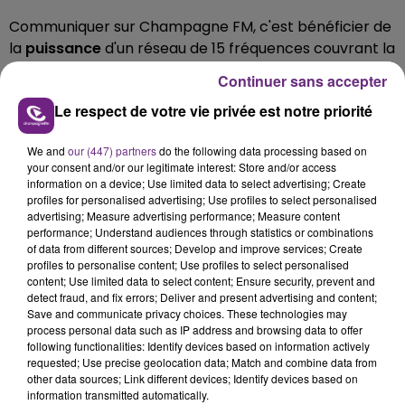
Communiquer sur Champagne FM, c'est bénéficier de
la
puissance
d'un réseau de 15 fréquences couvrant la
Champagne-Ardenne et le sud de l'Aisne. De plus,
Continuer sans accepter
choisir Champagne FM c'est s'engager aux côtés de la
Le respect de votre vie privée est notre priorité
radio
leader
dans la région.
We and
our (447) partners
do the following data processing based on
Pour plus d'informations contactez nos équipes :
your consent and/or our legitimate interest: Store and/or access
information on a device; Use limited data to select advertising; Create
publicite@champagnefm.com
profiles for personalised advertising; Use profiles to select personalised
advertising; Measure advertising performance; Measure content
performance; Understand audiences through statistics or combinations
- Julien : 06 76 95 01 92
of data from different sources; Develop and improve services; Create
Chef de publicité radios Zone Reims
profiles to personalise content; Use profiles to select personalised
content; Use limited data to select content; Ensure security, prevent and
- Charlène : 07 63 58 72 08
detect fraud, and fix errors; Deliver and present advertising and content;
Cheffe de publicité radios Zones Epernay - Reims Sud
Save and communicate privacy choices. These technologies may
process personal data such as IP address and browsing data to offer
- Patricia : 07 63 58 72 10
following functionalities: Identify devices based on information actively
requested; Use precise geolocation data; Match and combine data from
Cheffe de publicité radios Zones Châlons-en-
other data sources; Link different devices; Identify devices based on
Champagne / Sainte Menehould
information transmitted automatically.