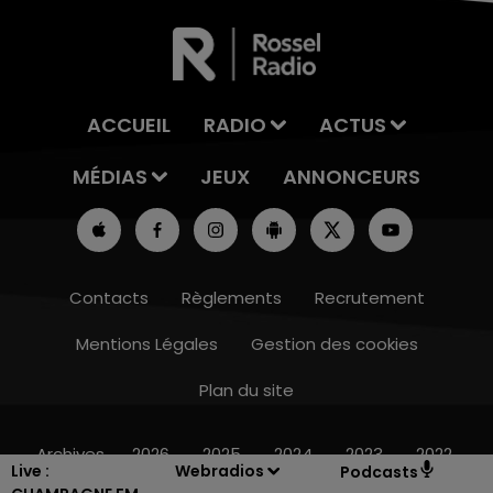
ACCUEIL
RADIO
ACTUS
MÉDIAS
JEUX
ANNONCEURS
Contacts
Règlements
Recrutement
Mentions Légales
Gestion des cookies
Plan du site
7h00 - 12h00
1
-END CHAMPAGNE FM
LE WEEK-E
Archives
2026
2025
2024
2023
2022
Live :
Webradios
Podcasts