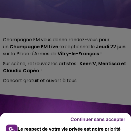
Champagne FM vous donne rendez-vous pour
un
Champagne FM Live
exceptionnel le
Jeudi 22 juin
sur la Place d'Armes de
Vitry-le-François
!
Sur scène, retrouvez les artistes :
Keen'V, Mentissa et
Claudio Capéo
!
Concert gratuit et ouvert à tous
Continuer sans accepter
LES ARTISTES
Le respect de votre vie privée est notre priorité