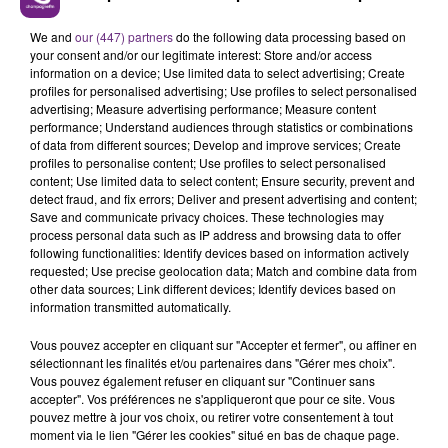
We and
our (447) partners
do the following data processing based on
your consent and/or our legitimate interest: Store and/or access
information on a device; Use limited data to select advertising; Create
profiles for personalised advertising; Use profiles to select personalised
advertising; Measure advertising performance; Measure content
performance; Understand audiences through statistics or combinations
of data from different sources; Develop and improve services; Create
profiles to personalise content; Use profiles to select personalised
content; Use limited data to select content; Ensure security, prevent and
detect fraud, and fix errors; Deliver and present advertising and content;
Save and communicate privacy choices. These technologies may
process personal data such as IP address and browsing data to offer
following functionalities: Identify devices based on information actively
requested; Use precise geolocation data; Match and combine data from
other data sources; Link different devices; Identify devices based on
information transmitted automatically.
Vous pouvez accepter en cliquant sur "Accepter et fermer", ou affiner en
sélectionnant les finalités et/ou partenaires dans "Gérer mes choix".
Vous pouvez également refuser en cliquant sur "Continuer sans
accepter". Vos préférences ne s'appliqueront que pour ce site. Vous
CLAUDIO CAPÉO
pouvez mettre à jour vos choix, ou retirer votre consentement à tout
moment via le lien "Gérer les cookies" situé en bas de chaque page.