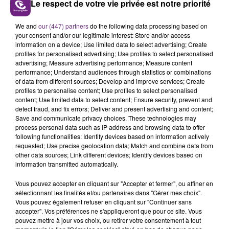
Le respect de votre vie privée est notre priorité
We and
our (447) partners
do the following data processing based on
your consent and/or our legitimate interest: Store and/or access
information on a device; Use limited data to select advertising; Create
profiles for personalised advertising; Use profiles to select personalised
29 juillet 2026
advertising; Measure advertising performance; Measure content
GAGNEZ VOS INVITATIONS VIP POUR LES
performance; Understand audiences through statistics or combinations
CONCERTS DE FOIRE EN SCÈNE 2026
of data from different sources; Develop and improve services; Create
profiles to personalise content; Use profiles to select personalised
content; Use limited data to select content; Ensure security, prevent and
detect fraud, and fix errors; Deliver and present advertising and content;
Save and communicate privacy choices. These technologies may
process personal data such as IP address and browsing data to offer
following functionalities: Identify devices based on information actively
requested; Use precise geolocation data; Match and combine data from
other data sources; Link different devices; Identify devices based on
information transmitted automatically.
29 juillet 2026
GAGNEZ VOTRE SÉJOUR AU CENTER
Vous pouvez accepter en cliquant sur "Accepter et fermer", ou affiner en
sélectionnant les finalités et/ou partenaires dans "Gérer mes choix".
PARCS DU LAC D’AILETTE AVEC
Vous pouvez également refuser en cliquant sur "Continuer sans
CHAMPAGNE FM
accepter". Vos préférences ne s'appliqueront que pour ce site. Vous
pouvez mettre à jour vos choix, ou retirer votre consentement à tout