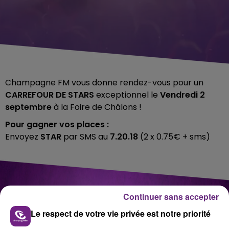
Champagne FM vous donne rendez-vous pour un
CARREFOUR DE STARS
exceptionnel le
Vendredi 2
septembre
à la Foire de Châlons !
Pour gagner vos places :
Envoyez
STAR
par SMS au
7.20.18
(2 x 0.75€ + sms)
Continuer sans accepter
Le respect de votre vie privée est notre priorité
AVEC