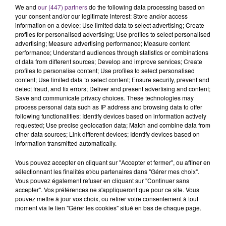
We and
our (447) partners
do the following data processing based on
your consent and/or our legitimate interest: Store and/or access
information on a device; Use limited data to select advertising; Create
profiles for personalised advertising; Use profiles to select personalised
advertising; Measure advertising performance; Measure content
performance; Understand audiences through statistics or combinations
of data from different sources; Develop and improve services; Create
profiles to personalise content; Use profiles to select personalised
content; Use limited data to select content; Ensure security, prevent and
detect fraud, and fix errors; Deliver and present advertising and content;
Save and communicate privacy choices. These technologies may
process personal data such as IP address and browsing data to offer
following functionalities: Identify devices based on information actively
requested; Use precise geolocation data; Match and combine data from
other data sources; Link different devices; Identify devices based on
information transmitted automatically.
Vous pouvez accepter en cliquant sur "Accepter et fermer", ou affiner en
sélectionnant les finalités et/ou partenaires dans "Gérer mes choix".
Vous pouvez également refuser en cliquant sur "Continuer sans
accepter". Vos préférences ne s'appliqueront que pour ce site. Vous
pouvez mettre à jour vos choix, ou retirer votre consentement à tout
CLAUDIO CAPÉO
moment via le lien "Gérer les cookies" situé en bas de chaque page.