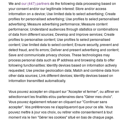
We and
our (447) partners
do the following data processing based on
your consent and/or our legitimate interest: Store and/or access
information on a device; Use limited data to select advertising; Create
profiles for personalised advertising; Use profiles to select personalised
advertising; Measure advertising performance; Measure content
performance; Understand audiences through statistics or combinations
of data from different sources; Develop and improve services; Create
profiles to personalise content; Use profiles to select personalised
TITRES DIFFUSÉS
content; Use limited data to select content; Ensure security, prevent and
detect fraud, and fix errors; Deliver and present advertising and content;
Save and communicate privacy choices. These technologies may
process personal data such as IP address and browsing data to offer
15h19
15h19
15h17
15h17
following functionalities: Identify devices based on information actively
requested; Use precise geolocation data; Match and combine data from
other data sources; Link different devices; Identify devices based on
information transmitted automatically.
Vous pouvez accepter en cliquant sur "Accepter et fermer", ou affiner en
sélectionnant les finalités et/ou partenaires dans "Gérer mes choix".
Vous pouvez également refuser en cliquant sur "Continuer sans
accepter". Vos préférences ne s'appliqueront que pour ce site. Vous
pouvez mettre à jour vos choix, ou retirer votre consentement à tout
moment via le lien "Gérer les cookies" situé en bas de chaque page.
JUSTIN BIEBER
ALEX WARREN
Love Yourself
Passenger