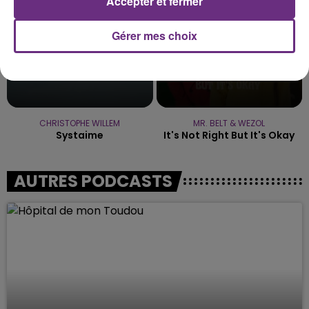
Accepter et fermer
Gérer mes choix
CHRISTOPHE WILLEM
MR. BELT & WEZOL
Systaime
It's Not Right But It's Okay
AUTRES PODCASTS