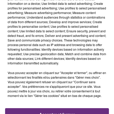
information on a device; Use limited data to select advertising; Create
profiles for personalised advertising; Use profiles to select personalised
advertising; Measure advertising performance; Measure content
performance; Understand audiences through statistics or combinations
TITRES DIFFUSÉS
of data from different sources; Develop and improve services; Create
profiles to personalise content; Use profiles to select personalised
content; Use limited data to select content; Ensure security, prevent and
detect fraud, and fix errors; Deliver and present advertising and content;
13h05
13h05
13h02
13h02
Save and communicate privacy choices. These technologies may
process personal data such as IP address and browsing data to offer
following functionalities: Identify devices based on information actively
requested; Use precise geolocation data; Match and combine data from
other data sources; Link different devices; Identify devices based on
information transmitted automatically.
Vous pouvez accepter en cliquant sur "Accepter et fermer", ou affiner en
sélectionnant les finalités et/ou partenaires dans "Gérer mes choix".
Vous pouvez également refuser en cliquant sur "Continuer sans
accepter". Vos préférences ne s'appliqueront que pour ce site. Vous
pouvez mettre à jour vos choix, ou retirer votre consentement à tout
SHAGGY
TEDDY SWIMS
It Wasn't Me
Mr Know It All
moment via le lien "Gérer les cookies" situé en bas de chaque page.
12h59
12h59
12h56
12h56