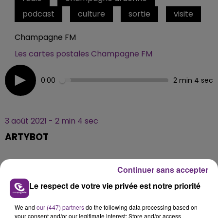
podcast
culture
sortie
visite
Champagne FM
Les cartes postales Champagne FM
0:00
2 min 4 sec
3 août 2021 - 2 min 4 sec
ARTYBOT
Découvrez un moyen romantique de visiter la ville de
Continuer sans accepter
Troyes.
Le respect de votre vie privée est notre priorité
We and
our (447) partners
do the following data processing based on
your consent and/or our legitimate interest: Store and/or access