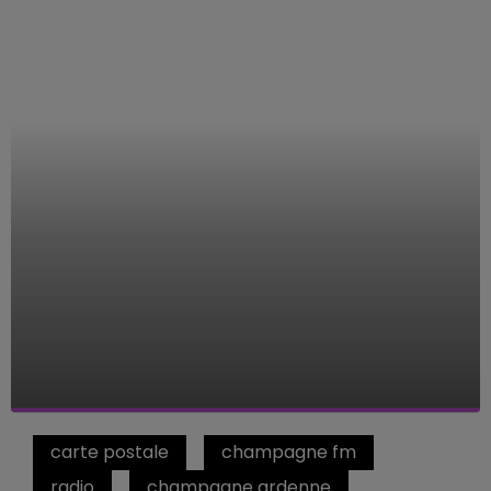
carte postale
champagne fm
radio
champagne ardenne