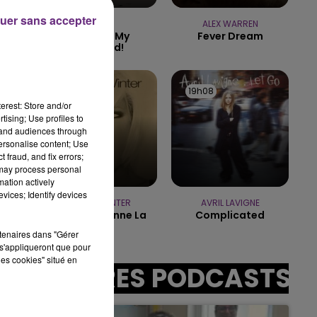
uer sans accepter
10h00 - 14h00
RAYE
ALEX WARREN
LE TICKET DE CAISSE
Where Is My
Fever Dream
Husband!
19h12
19h12
19h08
19h08
erest: Store and/or
tising; Use profiles to
tand audiences through
sec
personalise content; Use
 fraud, and fix errors;
 may process personal
mation actively
vices; Identify devices
OPHELIE WINTER
AVRIL LAVIGNE
Dieu M'a Donne La
Complicated
Foi
rtenaires dans "Gérer
s'appliqueront que pour
les cookies" situé en
AUTRES PODCASTS