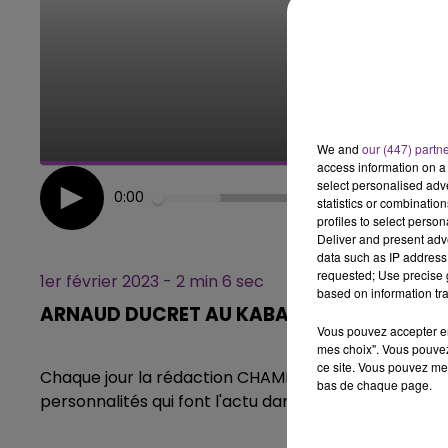
5h00 - 
LE BEST OF DE
CHAMPAG
We and
our (447) partn
access information on a 
select personalised ad
0:00
statistics or combinatio
profiles to select person
Deliver and present adv
data such as IP address 
requested; Use precise g
1er février 2023 - 2 min 6 sec
based on information tra
ARNAUD DUCRET AU KABARET DE TINQUEU
Vous pouvez accepter en 
mes choix". Vous pouvez
ce site. Vous pouvez met
Chaque jour la rédaction CHAMPAGNE FM, vous propo
bas de chaque page.
personnalités qui font l'actu dans notre région.