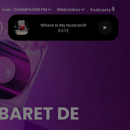
Live :
CHAMPAGNE FM
Webradios
Podcasts
Where Is My Husband!
RAYE
BARET DE