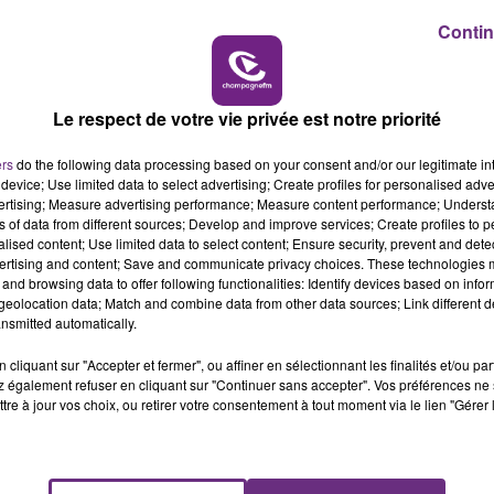
6h00
 LA FAMILLE
Contin
6h00 - 10h00
NE FM
LA FAMILLE
Le respect de votre vie privée est notre priorité
ers
do the following data processing based on your consent and/or our legitimate int
device; Use limited data to select advertising; Create profiles for personalised adver
vertising; Measure advertising performance; Measure content performance; Unders
2 min 6 
ns of data from different sources; Develop and improve services; Create profiles to 
alised content; Use limited data to select content; Ensure security, prevent and detect
ertising and content; Save and communicate privacy choices. These technologies
and browsing data to offer following functionalities: Identify devices based on infor
eolocation data; Match and combine data from other data sources; Link different de
nsmitted automatically.
X
cliquant sur "Accepter et fermer", ou affiner en sélectionnant les finalités et/ou pa
 également refuser en cliquant sur "Continuer sans accepter". Vos préférences ne 
tre à jour vos choix, ou retirer votre consentement à tout moment via le lien "Gérer 
se un ZOOM sur un sujet d'actualité. Rencontre avec les