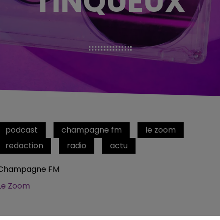
TINQUEUX
podcast
champagne fm
le zoom
redaction
radio
actu
Champagne FM
Le Zoom