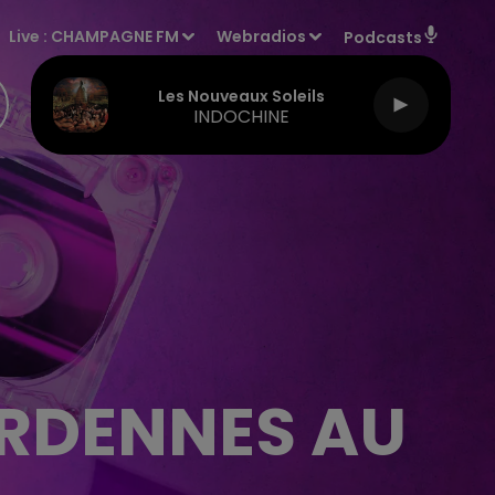
Live :
CHAMPAGNE FM
Webradios
Podcasts
Les Nouveaux Soleils
INDOCHINE
ARDENNES AU