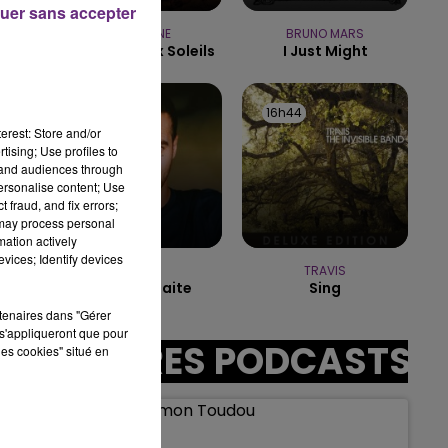
uer sans accepter
00
16h00 - 20h00
INDOCHINE
BRUNO MARS
AMPAGNE FM
LE WEEK-END CHAMP
Les Nouveaux Soleils
I Just Might
16h47
16h47
16h44
16h44
erest: Store and/or
tising; Use profiles to
tand audiences through
personalise content; Use
sec
 fraud, and fix errors;
 may process personal
mation actively
vices; Identify devices
AMIR
TRAVIS
A L'imparfaite
Sing
rtenaires dans "Gérer
s'appliqueront que pour
AUTRES PODCASTS
les cookies" situé en