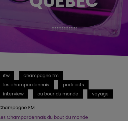
QUÉBEC
itw
champagne fm
les champardennais
podcasts
interview
au bour du monde
voyage
Champagne FM
Les Champardennais du bout du monde