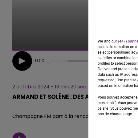
h00 - 20h00
7h00 - 11h00
ND CHAMPAGNE FM
BEST OF
We and
our (447) partn
access information on a 
select personalised ad
statistics or combinatio
0:00
profiles to select person
Deliver and present adv
data such as IP address 
requested; Use precise g
based on information tra
2 octobre 2024 - 13 min 20 sec
ARMAND ET SOLÈNE : DES ARDENNES AU QU
Vous pouvez accepter en 
mes choix". Vous pouvez
ce site. Vous pouvez met
bas de chaque page.
Champagne FM part à la rencontre de ces Champar