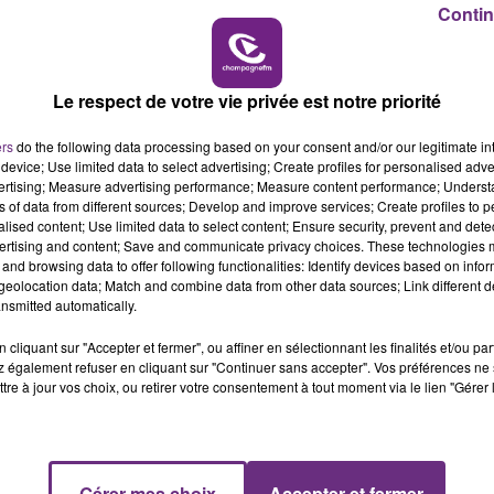
Contin
11h00 - 16h
LE WEEK-END CH
Le respect de votre vie privée est notre priorité
ers
do the following data processing based on your consent and/or our legitimate int
device; Use limited data to select advertising; Create profiles for personalised adver
vertising; Measure advertising performance; Measure content performance; Unders
ns of data from different sources; Develop and improve services; Create profiles to 
13 min 20 
alised content; Use limited data to select content; Ensure security, prevent and detect
ertising and content; Save and communicate privacy choices. These technologies
and browsing data to offer following functionalities: Identify devices based on infor
eolocation data; Match and combine data from other data sources; Link different de
nsmitted automatically.
ÉBEC
cliquant sur "Accepter et fermer", ou affiner en sélectionnant les finalités et/ou pa
 également refuser en cliquant sur "Continuer sans accepter". Vos préférences ne 
tre à jour vos choix, ou retirer votre consentement à tout moment via le lien "Gérer 
dennais qui partent au bout du monde !
Gérer mes choix
Accepter et fermer