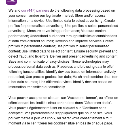
We and
our (447) partners
do the following data processing based on
your consent and/or our legitimate interest: Store and/or access
information on a device; Use limited data to select advertising; Create
profiles for personalised advertising; Use profiles to select personalised
advertising; Measure advertising performance; Measure content
FIL D'ACTU
performance; Understand audiences through statistics or combinations
of data from different sources; Develop and improve services; Create
profiles to personalise content; Use profiles to select personalised
content; Use limited data to select content; Ensure security, prevent and
detect fraud, and fix errors; Deliver and present advertising and content;
Save and communicate privacy choices. These technologies may
process personal data such as IP address and browsing data to offer
following functionalities: Identify devices based on information actively
requested; Use precise geolocation data; Match and combine data from
other data sources; Link different devices; Identify devices based on
information transmitted automatically.
11h37
LA CENTRALE NUCLÉAIRE DE CHOOZ
Vous pouvez accepter en cliquant sur "Accepter et fermer", ou affiner en
TOUJOURS À L'ARRÊT
sélectionnant les finalités et/ou partenaires dans "Gérer mes choix".
Vous pouvez également refuser en cliquant sur "Continuer sans
Cela fait déjà une semaine que la centrale
accepter". Vos préférences ne s'appliqueront que pour ce site. Vous
nucléaire ardennaise est à l'arrêt. Une situation
pouvez mettre à jour vos choix, ou retirer votre consentement à tout
moment via le lien "Gérer les cookies" situé en bas de chaque page.
justifiée par la sécheresse intense qui est toujours