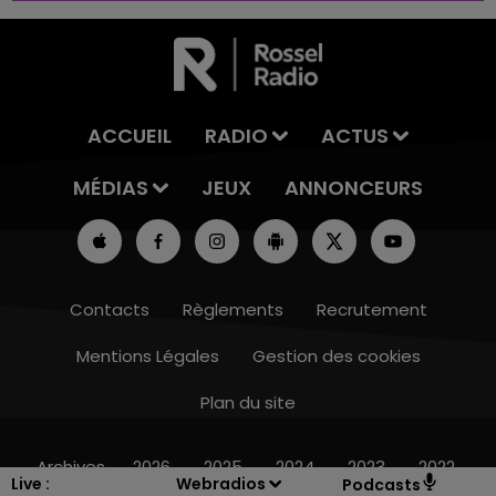
ACCUEIL
RADIO
ACTUS
MÉDIAS
JEUX
ANNONCEURS
Contacts
Règlements
Recrutement
Mentions Légales
Gestion des cookies
Plan du site
19h00 - 19h15
LA POP MACHINE - CHAMPAGNE FM
Archives
2026
2025
2024
2023
2022
Live :
Webradios
Podcasts