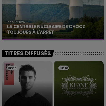
7 août 2026
LA CENTRALE NUCLÉAIRE DE CHOOZ
TOUJOURS À L'ARRÊT
Cela fait déjà une semaine que la centrale
nucléaire ardennaise est à l'arrêt. Une situation
justifiée par la sécheresse intense qui est toujours
TITRES DIFFUSÉS
présente.
18h44
18h44
18h40
18h40