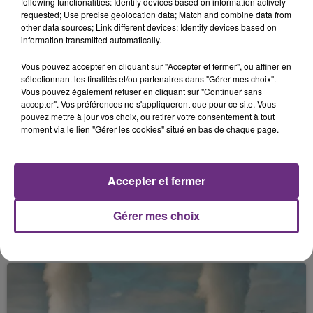
following functionalities: Identify devices based on information actively
requested; Use precise geolocation data; Match and combine data from
other data sources; Link different devices; Identify devices based on
information transmitted automatically.
FIL D'ACTU
Vous pouvez accepter en cliquant sur "Accepter et fermer", ou affiner en
sélectionnant les finalités et/ou partenaires dans "Gérer mes choix".
Vous pouvez également refuser en cliquant sur "Continuer sans
accepter". Vos préférences ne s'appliqueront que pour ce site. Vous
pouvez mettre à jour vos choix, ou retirer votre consentement à tout
moment via le lien "Gérer les cookies" situé en bas de chaque page.
Accepter et fermer
Gérer mes choix
11h06
JAMAIS SANS MON FRÈRE
Julien Fourel n'a plus donné signé de vie depuis 5
mois. Sa sœur poursuit ses recherches pour le
retrouver.