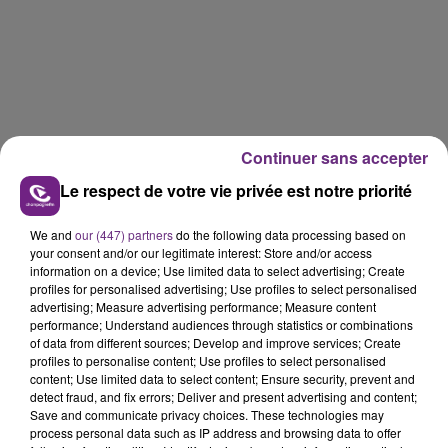
Continuer sans accepter
Le respect de votre vie privée est notre priorité
We and
our (447) partners
do the following data processing based on
your consent and/or our legitimate interest: Store and/or access
La période d'halloween concentre un quart des visites
information on a device; Use limited data to select advertising; Create
annuelles à Nigloland.
profiles for personalised advertising; Use profiles to select personalised
advertising; Measure advertising performance; Measure content
Le parc est bien parti pour établir un nouveau record
performance; Understand audiences through statistics or combinations
d'affluence cette année, avec plus de 700 000
of data from different sources; Develop and improve services; Create
visiteurs.
profiles to personalise content; Use profiles to select personalised
content; Use limited data to select content; Ensure security, prevent and
Il est ouvert tous les jours jusqu’au 6 novembre de 10h
detect fraud, and fix errors; Deliver and present advertising and content;
Save and communicate privacy choices. These technologies may
à 18h, puis le week-end du 11 au 13 novembre de 10h30
process personal data such as IP address and browsing data to offer
à 17h30.