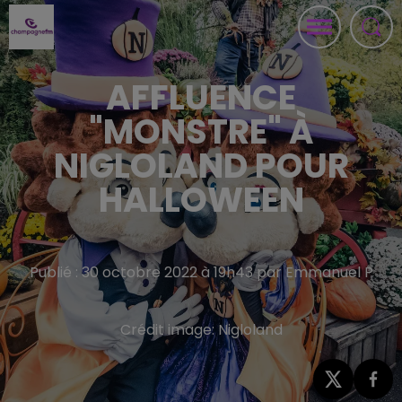
AFFLUENCE
"MONSTRE" À
NIGLOLAND POUR
HALLOWEEN
Publié : 30 octobre 2022 à 19h43 par Emmanuel P
Crédit image:
Nigloland