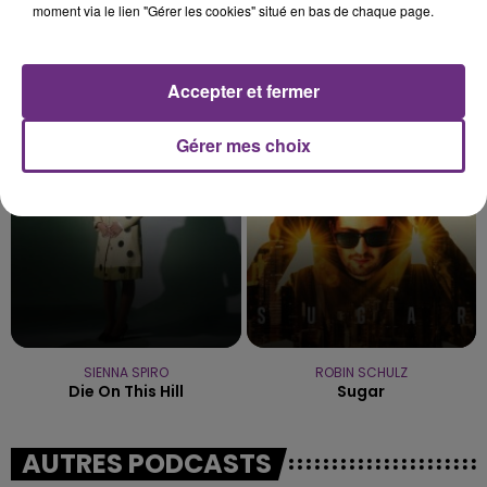
moment via le lien "Gérer les cookies" situé en bas de chaque page.
TEMPER CITY
DJ GOJA & JASON DERULO &
Self Aware
MELODY
Accepter et fermer
Mi Chico
Gérer mes choix
20h55
20h55
20h51
20h51
SIENNA SPIRO
ROBIN SCHULZ
Die On This Hill
Sugar
AUTRES PODCASTS