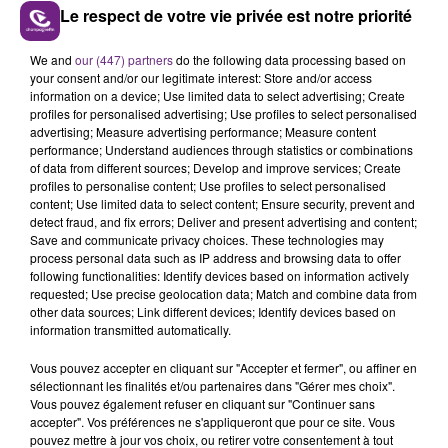
importante hémorragie au niveau du bas-ventre.
Le respect de votre vie privée est notre priorité
Alors que les enquêteurs débutent tout juste leurs
We and
our (447) partners
do the following data processing based on
investigations, un événement inattendu se produit.
your consent and/or our legitimate interest: Store and/or access
information on a device; Use limited data to select advertising; Create
profiles for personalised advertising; Use profiles to select personalised
advertising; Measure advertising performance; Measure content
performance; Understand audiences through statistics or combinations
of data from different sources; Develop and improve services; Create
profiles to personalise content; Use profiles to select personalised
content; Use limited data to select content; Ensure security, prevent and
detect fraud, and fix errors; Deliver and present advertising and content;
TITRES DIFFUSÉS
Save and communicate privacy choices. These technologies may
process personal data such as IP address and browsing data to offer
following functionalities: Identify devices based on information actively
requested; Use precise geolocation data; Match and combine data from
21h01
21h01
20h59
20h59
other data sources; Link different devices; Identify devices based on
information transmitted automatically.
Vous pouvez accepter en cliquant sur "Accepter et fermer", ou affiner en
sélectionnant les finalités et/ou partenaires dans "Gérer mes choix".
Vous pouvez également refuser en cliquant sur "Continuer sans
accepter". Vos préférences ne s'appliqueront que pour ce site. Vous
pouvez mettre à jour vos choix, ou retirer votre consentement à tout