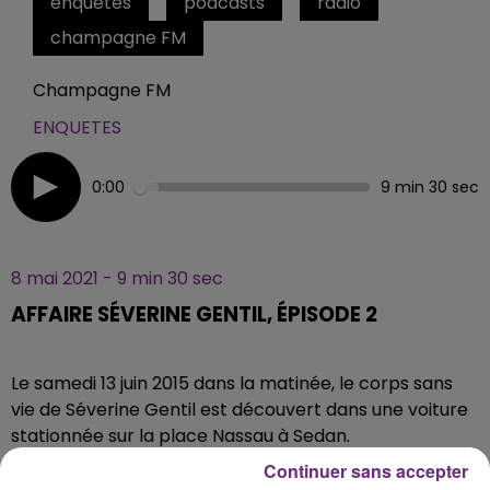
enquetes
podcasts
radio
champagne FM
Champagne FM
ENQUETES
0:00
9 min 30 sec
8 mai 2021 - 9 min 30 sec
AFFAIRE SÉVERINE GENTIL, ÉPISODE 2
Le samedi 13 juin 2015 dans la matinée, le corps sans
vie de Séverine Gentil est découvert dans une voiture
stationnée sur la place Nassau à Sedan.
Continuer sans accepter
La mère de famille de 43 ans présente une très