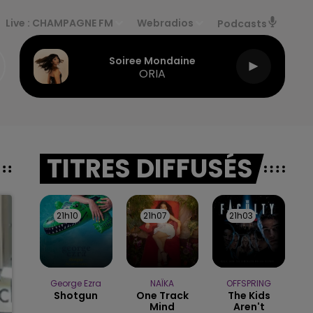
Live :
CHAMPAGNE FM
Webradios
Podcasts
Soiree Mondaine
ORIA
TITRES DIFFUSÉS
21h10
21h10
21h07
21h07
21h03
21h03
George Ezra
NAÏKA
OFFSPRING
Shotgun
One Track
The Kids
Mind
Aren't