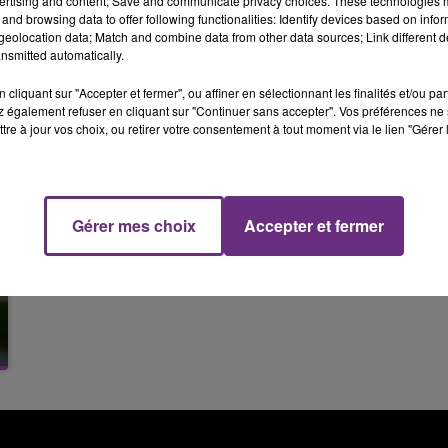
ertising and content; Save and communicate privacy choices. These technologies
6h00 - 10h00
and browsing data to offer following functionalities: Identify devices based on infor
 Champagne FM vous a présenté sur son antenne et ses
LA FAMILLE
eolocation data; Match and combine data from other data sources; Link different de
galable....
nsmitted automatically.
cliquant sur "Accepter et fermer", ou affiner en sélectionnant les finalités et/ou pa
 également refuser en cliquant sur "Continuer sans accepter". Vos préférences ne 
tre à jour vos choix, ou retirer votre consentement à tout moment via le lien "Gérer 
Gérer mes choix
Accepter et fermer