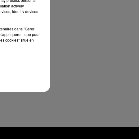
 may process personal
10h00 - 14h00
mation actively
LE TICKET DE CAISSE
vices; Identify devices
rtenaires dans "Gérer
s'appliqueront que pour
les cookies" situé en