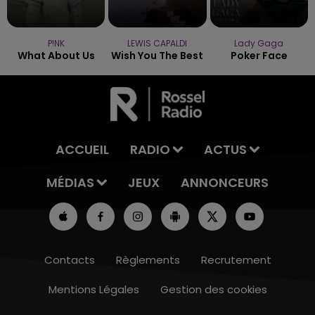
P!NK
LEWIS CAPALDI
Lady Gaga
What About Us
Wish You The Best
Poker Face
ACCUEIL
RADIO
ACTUS
MÉDIAS
JEUX
ANNONCEURS
Contacts
Règlements
Recrutement
Mentions Légales
Gestion des cookies