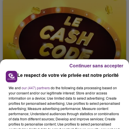
quatre personnes à Reims, le procureur de la
république de Reims a fait le point sur l'enquête.
Le drame...
Continuer sans accepter
Le respect de votre vie privée est notre priorité
18 novembre 2019
LE CASH CODE
We and
our (447) partners
do the following data processing based on
your consent and/or our legitimate interest: Store and/or access
TITRES DIFFUSÉS
information on a device; Use limited data to select advertising; Create
profiles for personalised advertising; Use profiles to select personalised
advertising; Measure advertising performance; Measure content
performance; Understand audiences through statistics or combinations
0h52
0h52
0h48
0h48
0h45
0h45
of data from different sources; Develop and improve services; Create
profiles to personalise content; Use profiles to select personalised