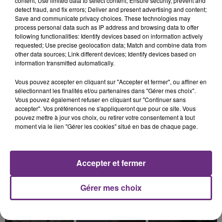
content; Use limited data to select content; Ensure security, prevent and
detect fraud, and fix errors; Deliver and present advertising and content;
Save and communicate privacy choices. These technologies may
process personal data such as IP address and browsing data to offer
following functionalities: Identify devices based on information actively
DUNCAN LAURENCE
ANOTR & 54 ULTRA
MYLES SMITH & NIALL
requested; Use precise geolocation data; Match and combine data from
Arcade
Talk To You
HORAN
other data sources; Link different devices; Identify devices based on
Drive Safe
information transmitted automatically.
0h40
0h40
0h37
0h37
0h34
0h34
Vous pouvez accepter en cliquant sur "Accepter et fermer", ou affiner en
sélectionnant les finalités et/ou partenaires dans "Gérer mes choix".
Vous pouvez également refuser en cliquant sur "Continuer sans
accepter". Vos préférences ne s'appliqueront que pour ce site. Vous
pouvez mettre à jour vos choix, ou retirer votre consentement à tout
moment via le lien "Gérer les cookies" situé en bas de chaque page.
FUGEES
JENNIFER LOPEZ &
AMBRE
Killing Me Softly
J'me Demande
DAVID GUETTA
Accepter et fermer
(with His Song)
Save Me Tonight
Gérer mes choix
0h30
0h30
0h26
0h26
0h23
0h23