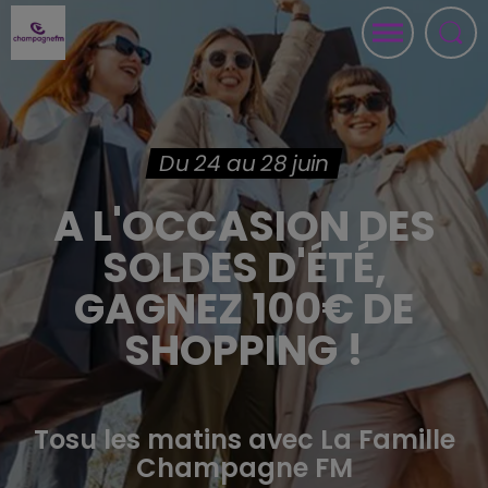
Du 24 au 28 juin
A L'OCCASION DES
SOLDES D'ÉTÉ,
GAGNEZ 100€ DE
SHOPPING !
Tosu les matins avec La Famille
Champagne FM