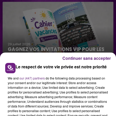
29 juillet 2026
GAGNEZ VOS INVITATIONS VIP POUR LES
CONCERTS DE FOIRE EN SCÈNE 2026
Continuer sans accepter
Le respect de votre vie privée est notre priorité
We and
our (447) partners
do the following data processing based on
your consent and/or our legitimate interest: Store and/or access
information on a device; Use limited data to select advertising; Create
profiles for personalised advertising; Use profiles to select personalised
advertising; Measure advertising performance; Measure content
performance; Understand audiences through statistics or combinations
29 juillet 2026
of data from different sources; Develop and improve services; Create
GAGNEZ VOTRE SÉJOUR AU CENTER
profiles to personalise content; Use profiles to select personalised
PARCS DU LAC D’AILETTE AVEC
content; Use limited data to select content; Ensure security, prevent and