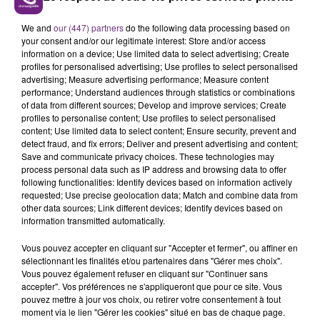
les voyageyrs découvrent les paysages du Sud des
We and
our (447) partners
do the following data processing based on
Ardennes, à vitesse d'escargot.
your consent and/or our legitimate interest: Store and/or access
information on a device; Use limited data to select advertising; Create
profiles for personalised advertising; Use profiles to select personalised
advertising; Measure advertising performance; Measure content
performance; Understand audiences through statistics or combinations
of data from different sources; Develop and improve services; Create
profiles to personalise content; Use profiles to select personalised
content; Use limited data to select content; Ensure security, prevent and
detect fraud, and fix errors; Deliver and present advertising and content;
TITRES DIFFUSÉS
Save and communicate privacy choices. These technologies may
process personal data such as IP address and browsing data to offer
following functionalities: Identify devices based on information actively
requested; Use precise geolocation data; Match and combine data from
11h29
11h29
11h25
11h25
other data sources; Link different devices; Identify devices based on
information transmitted automatically.
Vous pouvez accepter en cliquant sur "Accepter et fermer", ou affiner en
sélectionnant les finalités et/ou partenaires dans "Gérer mes choix".
Vous pouvez également refuser en cliquant sur "Continuer sans
accepter". Vos préférences ne s'appliqueront que pour ce site. Vous
pouvez mettre à jour vos choix, ou retirer votre consentement à tout
moment via le lien "Gérer les cookies" situé en bas de chaque page.