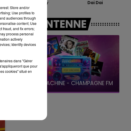
Reality
Dai Dai
erest: Store and/or
15h00 - 19h00
tising; Use profiles to
LE CLUB CHAMPAGNE FM
tand audiences through
A L'ANTENNE
personalise content; Use
 fraud, and fix errors;
 may process personal
le
mation actively
vices; Identify devices
rtenaires dans "Gérer
s'appliqueront que pour
les cookies" situé en
19h00 - 19h15
LA POP MACHINE - CHAMPAGNE FM