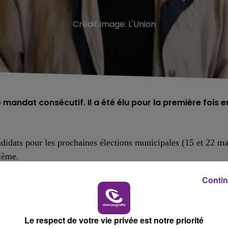
Crédit image:
L'Union
 mandat consécutif. Il a été élu pour la première fois e
didats pour les prochaines élections municipales (15 et 22 ma
blème.
7 ans
.
Contin
59, un record de longévité pour un maire en activité.
a Vè République, de Charles de Gaulle à Emmanuel Macron.
Le respect de votre vie privée est notre priorité