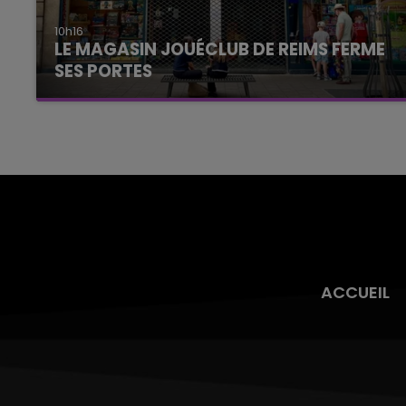
10h16
LE MAGASIN JOUÉCLUB DE REIMS FERME
SES PORTES
C'était l'une des institutions du centre-ville
rémois. Le magasin JouéClub est contraint de
fermer ses portes.
ACCUEIL