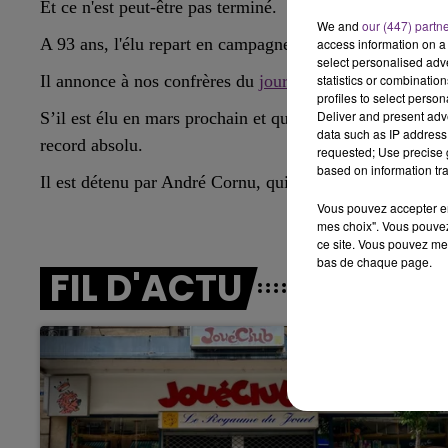
Et ce n'est peut-être pas terminé.
We and
our (447) partn
10h00 - 14h00
A 93 ans, l'élu repart en campagne.
access information on a 
LE TICKET DE CAISSE
select personalised ad
Il annonce à nos confrères du
journal L’union
son inten
statistics or combinatio
profiles to select person
Deliver and present adv
S’il est élu en mars prochain et qu’il termine de ce nou
data such as IP address 
record absolu.
requested; Use precise g
based on information tra
Il est détenu par André Cornu, qui a été maire de Bazol
Vous pouvez accepter en 
mes choix". Vous pouvez
ce site. Vous pouvez met
bas de chaque page.
14h00 - 15h00
FIL D'ACTU
La Radio Pop