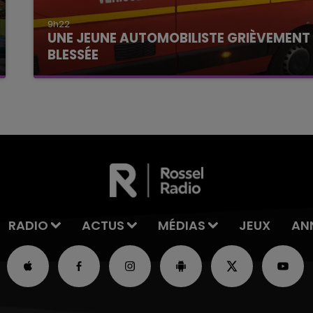
9h22
UNE JEUNE AUTOMOBILISTE GRIÈVEMENT
BLESSÉE
Une automobiliste s'est retrouvée piégée dans
son véhicule après une collision avec un poids
lourd. Très grièvement blessée, la jeune femme
de 20 ans a été...
RADIO
ACTUS
MÉDIAS
JEUX
AN