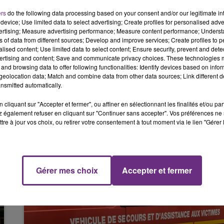
ers
do the following data processing based on your consent and/or our legitimate int
14h00 - 15h00
device; Use limited data to select advertising; Create profiles for personalised adver
LA RADIO POP
vertising; Measure advertising performance; Measure content performance; Unders
tion de briguer un nouveau mandat, le 12è consécutif.
ns of data from different sources; Develop and improve services; Create profiles to 
alised content; Use limited data to select content; Ensure security, prevent and detect
ertising and content; Save and communicate privacy choices. These technologies
veau mandat, il sera quasi centenaire et battra du même coup, 
and browsing data to offer following functionalities: Identify devices based on infor
eolocation data; Match and combine data from other data sources; Link different de
nsmitted automatically.
les, dans la Nièvre, pendant 72 ans, de 1815 à 1887.
cliquant sur "Accepter et fermer", ou affiner en sélectionnant les finalités et/ou pa
 également refuser en cliquant sur "Continuer sans accepter". Vos préférences ne 
tre à jour vos choix, ou retirer votre consentement à tout moment via le lien "Gérer 
15h00 - 19h00
Le Club Champagne FM
Gérer mes choix
Accepter et fermer