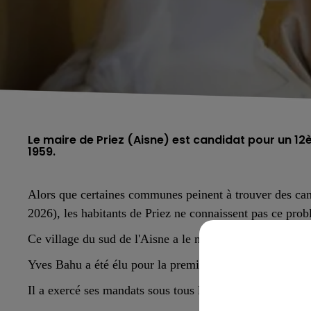
Le maire de Priez (Aisne) est candidat pour un 12è
1959.
Alors que certaines communes peinent à trouver des can
2026), les habitants de Priez ne connaissent pas ce pro
Ce village du sud de l'Aisne a le même maire depuis...6
Yves Bahu a été élu pour la première fois le 17 mars
19
Il a exercé ses mandats sous tous les présidents de l