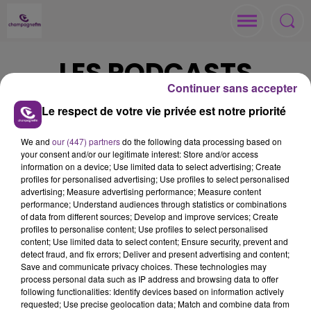
LES PODCASTS
Continuer sans accepter
Le respect de votre vie privée est notre priorité
Vos podcasts
We and
our (447) partners
do the following data processing based on
your consent and/or our legitimate interest: Store and/or access
information on a device; Use limited data to select advertising; Create
profiles for personalised advertising; Use profiles to select personalised
advertising; Measure advertising performance; Measure content
performance; Understand audiences through statistics or combinations
of data from different sources; Develop and improve services; Create
ACCUEIL
RADIO
ACTUS
profiles to personalise content; Use profiles to select personalised
content; Use limited data to select content; Ensure security, prevent and
MÉDIAS
JEUX
ANNONCEURS
detect fraud, and fix errors; Deliver and present advertising and content;
Save and communicate privacy choices. These technologies may
process personal data such as IP address and browsing data to offer
following functionalities: Identify devices based on information actively
requested; Use precise geolocation data; Match and combine data from