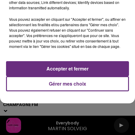
other data sources; Link different devices; Identify devices based on
information transmitted automatically.
Contacts
Règlements
Recrutement
Vous pouvez accepter en cliquant sur "Accepter et fermer", ou affiner en
Mentions Légales
Gestion des cookies
sélectionnant les finalités et/ou partenaires dans "Gérer mes choix".
Vous pouvez également refuser en cliquant sur "Continuer sans
Plan du site
accepter". Vos préférences ne s'appliqueront que pour ce site. Vous
pouvez mettre à jour vos choix, ou retirer votre consentement à tout
moment via le lien "Gérer les cookies" situé en bas de chaque page.
Archives
2026
2025
2024
2023
2022
Accepter et fermer
Gérer mes choix
Live :
Webradios
Podcasts
CHAMPAGNE FM
Everybody
MARTIN SOLVEIG