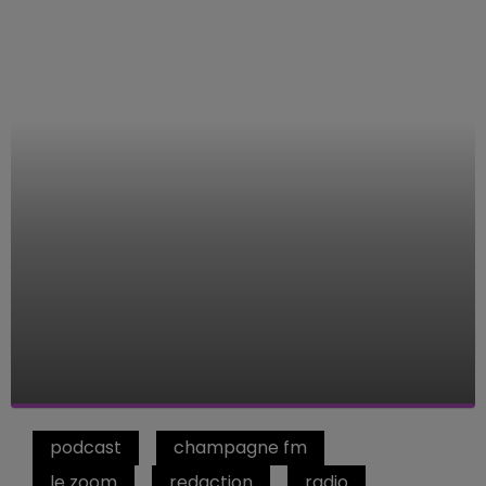
podcast
champagne fm
le zoom
redaction
radio