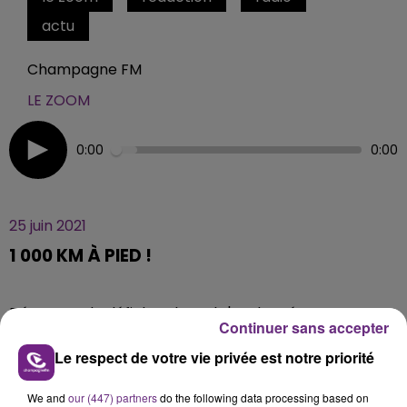
actu
Champagne FM
LE ZOOM
0:00
0:00
25 juin 2021
1 000 KM À PIED !
Découvrez le défi dans lequel s'est lancé Serge
Continuer sans accepter
Rohmer, enseignant-chercheur à l'Université
Technologique de Troyes.
Le respect de votre vie privée est notre priorité
We and
our (447) partners
do the following data processing based on