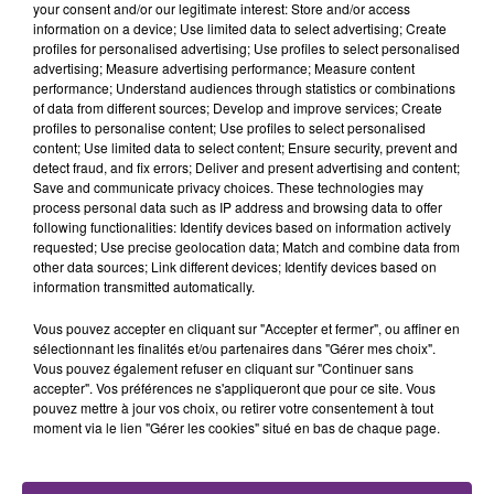
your consent and/or our legitimate interest: Store and/or access
information on a device; Use limited data to select advertising; Create
profiles for personalised advertising; Use profiles to select personalised
advertising; Measure advertising performance; Measure content
performance; Understand audiences through statistics or combinations
of data from different sources; Develop and improve services; Create
TITRES DIFFUSÉS
profiles to personalise content; Use profiles to select personalised
content; Use limited data to select content; Ensure security, prevent and
detect fraud, and fix errors; Deliver and present advertising and content;
Save and communicate privacy choices. These technologies may
23h12
23h12
23h09
23h09
process personal data such as IP address and browsing data to offer
following functionalities: Identify devices based on information actively
requested; Use precise geolocation data; Match and combine data from
other data sources; Link different devices; Identify devices based on
information transmitted automatically.
Vous pouvez accepter en cliquant sur "Accepter et fermer", ou affiner en
sélectionnant les finalités et/ou partenaires dans "Gérer mes choix".
Vous pouvez également refuser en cliquant sur "Continuer sans
accepter". Vos préférences ne s'appliqueront que pour ce site. Vous
pouvez mettre à jour vos choix, ou retirer votre consentement à tout
ZAHO & MC SOLAAR
P!NK
moment via le lien "Gérer les cookies" situé en bas de chaque page.
Comme Caroline
Sober
23h05
23h05
23h03
23h03