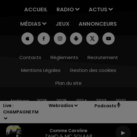
ACCUEIL
RADIO
ACTUS
MÉDIAS
JEUX
ANNONCEURS
Contacts
Règlements
Recrutement
Mentions Légales
Gestion des cookies
Plan du site
10h00 - 14h00
14h0
TICKET DE CAISSE
LA RA
Archives
2026
2025
2024
2023
2022
Live :
Webradios
Podcasts
CHAMPAGNE FM
Comme Caroline
ZAHO & MC SOLAAR